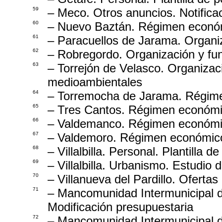
59
– Meco. Otros anuncios. Notificac
60
– Nuevo Baztán. Régimen económi
61
– Paracuellos de Jarama. Organi
62
– Robregordo. Organización y fun
63
– Torrejón de Velasco. Organizac
medioambientales
64
– Torremocha de Jarama. Régimen
65
– Tres Cantos. Régimen económi
66
– Valdemanco. Régimen económico
67
– Valdemoro. Régimen económico
68
– Villalbilla. Personal. Plantilla d
69
– Villalbilla. Urbanismo. Estudio 
70
– Villanueva del Pardillo. Oferta
71
– Mancomunidad Intermunicipal d
Modificación presupuestaria
72
– Mancomunidad Intermunicipal d