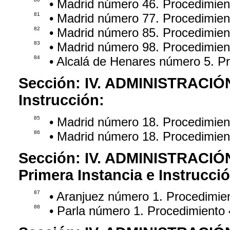
• Madrid número 46. Procedimie
81
• Madrid número 77. Procedimien
82
• Madrid número 85. Procedimie
83
• Madrid número 98. Procedimie
84
• Alcalá de Henares número 5. P
Sección:
IV. ADMINISTRACIÓ
Instrucción:
85
• Madrid número 18. Procedimie
86
• Madrid número 18. Procedimie
Sección:
IV. ADMINISTRACIÓ
Primera Instancia e Instrucci
87
• Aranjuez número 1. Procedimie
88
• Parla número 1. Procedimiento