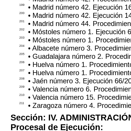
199
• Madrid número 42. Ejecución 1
200
• Madrid número 42. Ejecución 1
201
• Madrid número 44. Procedimien
202
• Móstoles número 1. Ejecución 
203
• Móstoles número 1. Procedimie
204
• Albacete número 3. Procedimie
205
• Guadalajara número 2. Procedi
206
• Huelva número 1. Procedimient
207
• Huelva número 1. Procedimient
208
• Jaén número 3. Ejecución 66/2
209
• Valencia número 6. Procedimie
210
• Valencia número 15. Procedimi
211
• Zaragoza número 4. Procedimi
Sección:
IV. ADMINISTRACIÓ
Procesal de Ejecución: