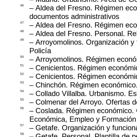
46
– Aldea del Fresno. Régimen ec
documentos administrativos
47
– Aldea del Fresno. Régimen ec
48
– Aldea del Fresno. Personal. Re
49
– Arroyomolinos. Organización y
Policía
50
– Arroyomolinos. Régimen económ
51
– Cenicientos. Régimen económic
52
– Cenicientos. Régimen económic
53
– Chinchón. Régimen económico.
54
– Collado Villalba. Urbanismo. 
55
– Colmenar del Arroyo. Ofertas d
56
– Coslada. Régimen económico. 
Económica, Empleo y Formación 
57
– Getafe. Organización y funciona
58
– Getafe. Personal. Plantilla de 