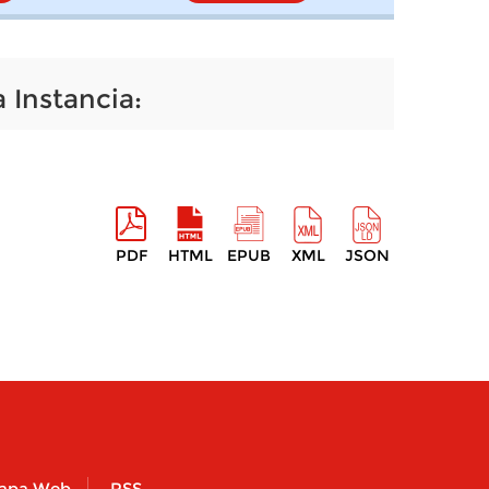
 Instancia:
PDF
HTML
EPUB
XML
JSON
apa Web
RSS