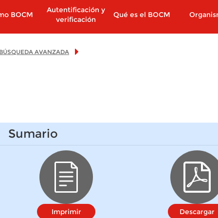
Autentificación y
imo BOCM
Qué es el BOCM
Organi
verificación
BÚSQUEDA AVANZADA
Sumario
Imprimir
Descargar