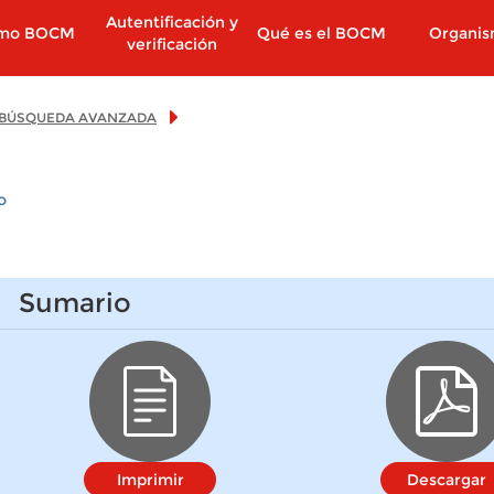
Autentificación y
imo BOCM
Qué es el BOCM
Organi
verificación
BÚSQUEDA AVANZADA
o
Sumario
Imprimir
Descargar