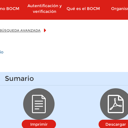
Autentificación y
imo BOCM
Qué es el BOCM
Organi
verificación
BÚSQUEDA AVANZADA
io
Sumario
Imprimir
Descargar