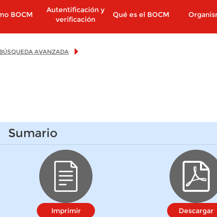
Autentificación y
imo BOCM
Qué es el BOCM
Organi
verificación
BÚSQUEDA AVANZADA
Sumario
Imprimir
Descargar