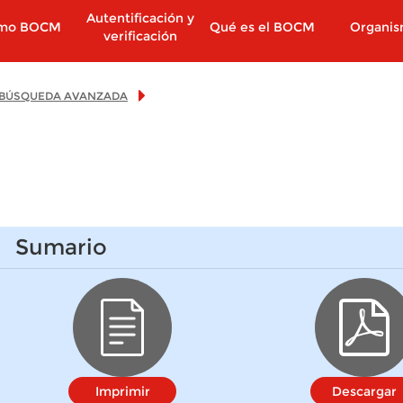
Autentificación y
imo BOCM
Qué es el BOCM
Organi
verificación
BÚSQUEDA AVANZADA
Sumario
Imprimir
Descargar