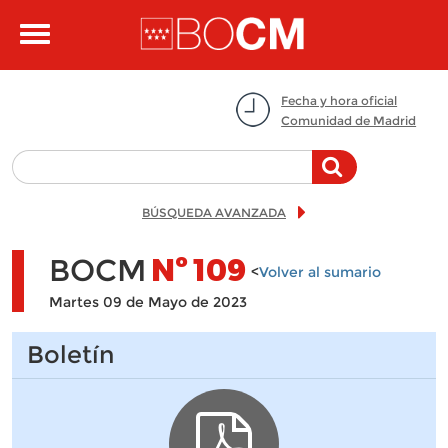
Pasar al contenido principal
Toggle
navigation
Fecha y hora oficial
Comunidad de Madrid
BÚSQUEDA AVANZADA
BOCM
Nº
109
<
Volver al sumario
Martes 09 de Mayo de 2023
Boletín