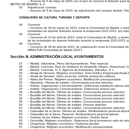
– Anuncio de 5 de mayo de 2023, por el que se convoca la licitación para l
METRO DE MADRID, S. A.
43
Adjudicación contrato
– Anuncio de 5 de mayo de 2023, de adjudicación del contrato titulado “O
CONSEJERÍA DE CULTURA, TURISMO Y DEPORTE
44
Convenio
– Convenio de 29 de marzo de 2023, entre la Comunidad de Madrid, a través 
actividades de deporte federado durante la temporada 2022-2023, por imp
45
Convenio
– Convenio de 10 de abril de 2023, entre la Comunidad de Madrid, a través 
de las actividades de deporte federado durante la temporada 2022-2023, p
46
Convenio
– Convenio de 18 de abril de 2023, de colaboración entre la Comunidad de M
IMPACTUR Comunidad de Madrid 2022”)
Sección:
III. ADMINISTRACIÓN LOCAL AYUNTAMIENTOS
47
– Madrid. Urbanismo. Pleno del Ayuntamiento. Plan especial
48
– Madrid. Licencias. Área de Gobierno de Desarrollo Urbano. Sharemusic Co
49
– Madrid. Licencias. O. A. Agencia de Actividades. Discarlux, S. L.
50
– Alcalá de Henares. Régimen económico. Ente Público Empresarial Alcalá D
51
– Alcalá de Henares. Otros anuncios. Informe evaluación edificios
52
– Aldea del Fresno. Régimen económico. Modificación presupuestaria
53
– Alpedrete. Ofertas de empleo. Convocatoria proceso selectivo
54
– Ambite. Organizacion y funcionamiento. Ordenanza instalación placas sol
55
– Ambite. Organización y funcionamiento. Ordenanza servicio taxi
56
– Boadilla del Monte. Ofertas de empleo. Convocatoria proceso selectivo
57
– Boadilla del Monte. Ofertas de empleo. Convocatoria proceso selectivo
58
– Boadilla del Monte. Ofertas de empleo. Convocatoria proceso selectivo
59
– Boadilla del Monte. Ofertas de empleo. Convocatoria proceso selectivo
60
– Boadilla del Monte. Ofertas de empleo. Proceso selectivo
61
– Boadilla del Monte. Ofertas de empleo. Convocatoria proceso selectivo
62
– Cabanillas de la Sierra. Ofertas de empleo. Nombramiento personal labora
63
– Cabanillas de la Sierra. Personal. Nombramientos personal laboral
64
– Cadalso de los Vidrios. Régimen económico. Padrón fiscal
65
– Cercedilla. Régimen económico. Ordenanza fiscal incremento valor de ter
66
– Chapinería. Régimen económico. Padrones fiscales
67
– Chapinería. Régimen económico. Modificación presupuestaria