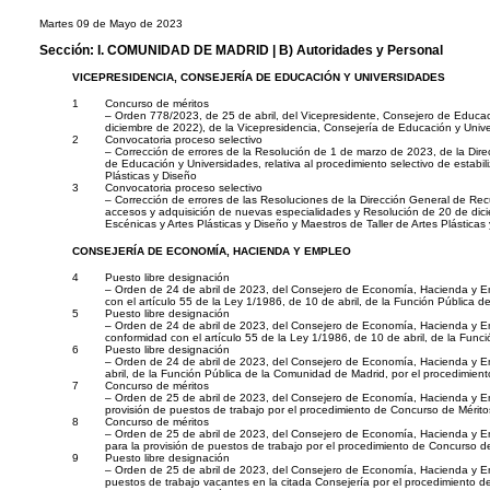
Martes 09 de Mayo de 2023
Sección:
I. COMUNIDAD DE MADRID
| B) Autoridades y Personal
VICEPRESIDENCIA, CONSEJERÍA DE EDUCACIÓN Y UNIVERSIDADES
1
Concurso de méritos
– Orden 778/2023, de 25 de abril, del Vicepresidente, Consejero de Ed
diciembre de 2022), de la Vicepresidencia, Consejería de Educación y Unive
2
Convocatoria proceso selectivo
– Corrección de errores de la Resolución de 1 de marzo de 2023, de la Dir
de Educación y Universidades, relativa al procedimiento selectivo de estab
Plásticas y Diseño
3
Convocatoria proceso selectivo
– Corrección de errores de las Resoluciones de la Dirección General de Re
accesos y adquisición de nuevas especialidades y Resolución de 20 de dici
Escénicas y Artes Plásticas y Diseño y Maestros de Taller de Artes Plásticas
CONSEJERÍA DE ECONOMÍA, HACIENDA Y EMPLEO
4
Puesto libre designación
– Orden de 24 de abril de 2023, del Consejero de Economía, Hacienda y Emp
con el artículo 55 de la Ley 1/1986, de 10 de abril, de la Función Pública 
5
Puesto libre designación
– Orden de 24 de abril de 2023, del Consejero de Economía, Hacienda y Emp
conformidad con el artículo 55 de la Ley 1/1986, de 10 de abril, de la Fun
6
Puesto libre designación
– Orden de 24 de abril de 2023, del Consejero de Economía, Hacienda y Emp
abril, de la Función Pública de la Comunidad de Madrid, por el procedimien
7
Concurso de méritos
– Orden de 25 de abril de 2023, del Consejero de Economía, Hacienda y
provisión de puestos de trabajo por el procedimiento de Concurso de Mérito
8
Concurso de méritos
– Orden de 25 de abril de 2023, del Consejero de Economía, Hacienda y
para la provisión de puestos de trabajo por el procedimiento de Concurso d
9
Puesto libre designación
– Orden de 25 de abril de 2023, del Consejero de Economía, Hacienda y 
puestos de trabajo vacantes en la citada Consejería por el procedimiento d