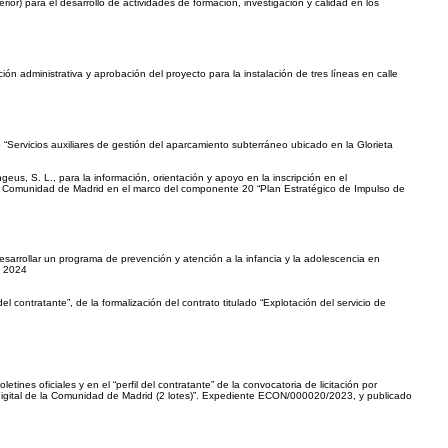
ior) para el desarrollo de actividades de formación, investigación y calidad en los
ón administrativa y aprobación del proyecto para la instalación de tres líneas en calle
“Servicios auxiliares de gestión del aparcamiento subterráneo ubicado en la Glorieta
s, S. L., para la información, orientación y apoyo en la inscripción en el
e la Comunidad de Madrid en el marco del componente 20 “Plan Estratégico de Impulso de
esarrollar un programa de prevención y atención a la infancia y la adolescencia en
e 2024
l contratante”, de la formalización del contrato titulado “Explotación del servicio de
ines oficiales y en el “perfil del contratante” de la convocatoria de licitación por
n digital de la Comunidad de Madrid (2 lotes)”. Expediente ECON/000020/2023, y publicado