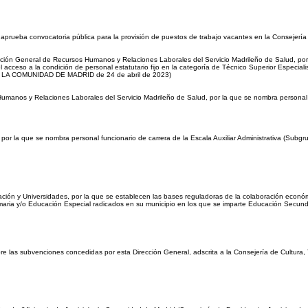
 aprueba convocatoria pública para la provisión de puestos de trabajo vacantes en la Consejerí
cción General de Recursos Humanos y Relaciones Laborales del Servicio Madrileño de Salud, por la
l acceso a la condición de personal estatutario fijo en la categoría de Técnico Superior Especiali
DE LA COMUNIDAD DE MADRID de 24 de abril de 2023)
umanos y Relaciones Laborales del Servicio Madrileño de Salud, por la que se nombra personal es
por la que se nombra personal funcionario de carrera de la Escala Auxiliar Administrativa (Subg
ción y Universidades, por la que se establecen las bases reguladoras de la colaboración econó
maria y/o Educación Especial radicados en su municipio en los que se imparte Educación Secundar
bre las subvenciones concedidas por esta Dirección General, adscrita a la Consejería de Cultura