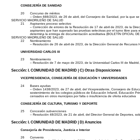
CONSEJERÍA DE SANIDAD
20
Concurso de méritos
– Orden 688/2023, de 26 de abril, del Consejero de Sanidad, por la que se
SERVICIO MADRILEÑO DE SALUD
21
Aspirantes proceso selectivo
– Corrección de errores de la Resolución de 17 de abril de 2023, de la Dire
aspirantes que han superado las pruebas selectivas por el turno libre para e
determina la entrega de documentación acreditativa (BOLETÍN OFICIAL 
SERVICIO MADRILEÑO DE SALUD
22
Nombramiento
– Resolución de 26 de abril de 2023, de la Dirección General de Recursos H
UNIVERSIDAD CARLOS III
23
Nombramiento
– Resolución de 7 de mayo de 2023, de la Universidad Carlos III de Madrid, 
Sección:
I. COMUNIDAD DE MADRID
| C) Otras Disposiciones
VICEPRESIDENCIA, CONSEJERÍA DE EDUCACIÓN Y UNIVERSIDADES
24
Bases ayudas
– Orden 1438/2023, de 27 de abril, del Vicepresidente, Consejero de Educa
sostenimiento de los colegios públicos de Educación Infantil, Educación Pri
censados en otros municipios por falta o insuficiencia de oferta educativa
CONSEJERÍA DE CULTURA, TURISMO Y DEPORTE
25
Concesión subvenciones
– Resolución 48/2023, de 21 de abril, del Director General de Deportes, so
Sección:
I. COMUNIDAD DE MADRID
| D) Anuncios
Consejería de Presidencia, Justicia e Interior
26
Convenio