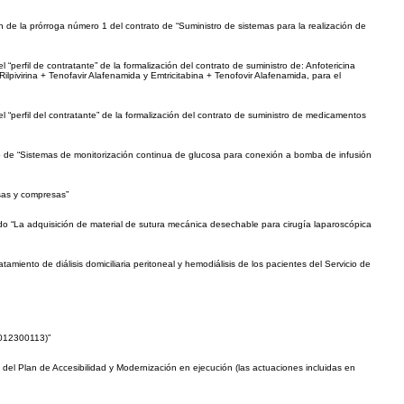
 de la prórroga número 1 del contrato de “Suministro de sistemas para la realización de
 “perfil de contratante” de la formalización del contrato de suministro de: Anfotericina
ilpivirina + Tenofavir Alafenamida y Emtricitabina + Tenofovir Alafenamida, para el
el “perfil del contratante” de la formalización del contrato de suministro de medicamentos
rato de “Sistemas de monitorización continua de glucosa para conexión a bomba de infusión
asas y compresas”
ulado “La adquisición de material de sutura mecánica desechable para cirugía laparoscópica
tamiento de diálisis domiciliaria peritoneal y hemodiálisis de los pacientes del Servicio de
6012300113)”
del Plan de Accesibilidad y Modernización en ejecución (las actuaciones incluidas en