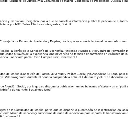
ado (Ministerio de Justicia) y la Comunidad de Madrid (Consejería de Presidencia, Justicia e Inter
ión y Transición Energética, por la que se somete a información pública la petición de autorizaci
citada por I-DE Redes Eléctricas Inteligentes, S. A. U.
 Consejería de Economía, Hacienda y Empleo, por la que se anuncia la formalización del contrato 
adrid, a través de la Consejería de Economía, Hacienda y Empleo, y el Centro de Formación Ingeu
adquiridas a través de la experiencia laboral y/o vías no formales de formación en el ámbito d
iliencia, financiado por la Unión Europea-NextGenerationEU
d de Madrid (Consejería de Familia, Juventud y Política Social) y la Asociación El Fanal para d
tor 6, Valdemingómez, durante el período comprendido entre el 1 de enero y el 31 de diciembre d
Atención Social, por la que se dispone la publicación, en los boletines oficiales y en el “perfil de
drileña de Atención Social (tres lotes)”
tal de la Comunidad de Madrid, por la que se dispone la publicación de la rectificación en los bolet
“Acuerdo Marco de servicios y suministros de nube de innovación para soportar la transformació
023, número 81