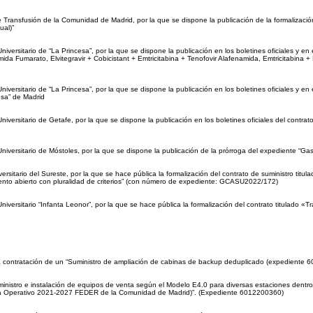
 Transfusión de la Comunidad de Madrid, por la que se dispone la publicación de la formalización
ual)”
versitario de “La Princesa”, por la que se dispone la publicación en los boletines oficiales y en el
da Fumarato, Elvitegravir + Cobicistant + Emtricitabina + Tenofovir Alafenamida, Emtricitabina + R
iversitario de “La Princesa”, por la que se dispone la publicación en los boletines oficiales y en 
esa” de Madrid
Universitario de Getafe, por la que se dispone la publicación en los boletines oficiales del cont
Universitario de Móstoles, por la que se dispone la publicación de la prórroga del expediente “G
ersitario del Sureste, por la que se hace pública la formalización del contrato de suministro tit
imiento abierto con pluralidad de criterios” (con número de expediente: GCASU2022/172)
versitario “Infanta Leonor”, por la que se hace pública la formalización del contrato titulado «Tra
la contratación de un “Suministro de ampliación de cabinas de backup deduplicado (expediente 
inistro e instalación de equipos de venta según el Modelo E4.0 para diversas estaciones dentro 
ama Operativo 2021-2027 FEDER de la Comunidad de Madrid)”. (Expediente 6012200360)