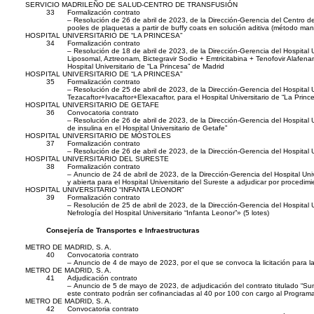
SERVICIO MADRILEÑO DE SALUD-CENTRO DE TRANSFUSIÓN
33
Formalización contrato
– Resolución de 26 de abril de 2023, de la Dirección-Gerencia del Centro de
pooles de plaquetas a partir de buffy coats en solución aditiva (método man
HOSPITAL UNIVERSITARIO DE “LA PRINCESA”
34
Formalización contrato
– Resolución de 18 de abril de 2023, de la Dirección-Gerencia del Hospital Uni
Liposomal, Aztreonam, Bictegravir Sodio + Emtricitabina + Tenofovir Alafenami
Hospital Universitario de “La Princesa” de Madrid
HOSPITAL UNIVERSITARIO DE “LA PRINCESA”
35
Formalización contrato
– Resolución de 25 de abril de 2023, de la Dirección-Gerencia del Hospital Un
Tezacaftor+Ivacaftor+Elexacaftor, para el Hospital Universitario de “La Princ
HOSPITAL UNIVERSITARIO DE GETAFE
36
Convocatoria contrato
– Resolución de 26 de abril de 2023, de la Dirección-Gerencia del Hospital 
de insulina en el Hospital Universitario de Getafe”
HOSPITAL UNIVERSITARIO DE MÓSTOLES
37
Formalización contrato
– Resolución de 26 de abril de 2023, de la Dirección-Gerencia del Hospital 
HOSPITAL UNIVERSITARIO DEL SURESTE
38
Formalización contrato
– Anuncio de 24 de abril de 2023, de la Dirección-Gerencia del Hospital Univ
y abierta para el Hospital Universitario del Sureste a adjudicar por proced
HOSPITAL UNIVERSITARIO “INFANTA LEONOR”
39
Formalización contrato
– Resolución de 25 de abril de 2023, de la Dirección-Gerencia del Hospital Uni
Nefrología del Hospital Universitario “Infanta Leonor”» (5 lotes)
Consejería de Transportes e Infraestructuras
METRO DE MADRID, S. A.
40
Convocatoria contrato
– Anuncio de 4 de mayo de 2023, por el que se convoca la licitación para 
METRO DE MADRID, S. A.
41
Adjudicación contrato
– Anuncio de 5 de mayo de 2023, de adjudicación del contrato titulado “Sum
este contrato podrán ser cofinanciadas al 40 por 100 con cargo al Progr
METRO DE MADRID, S. A.
42
Convocatoria contrato