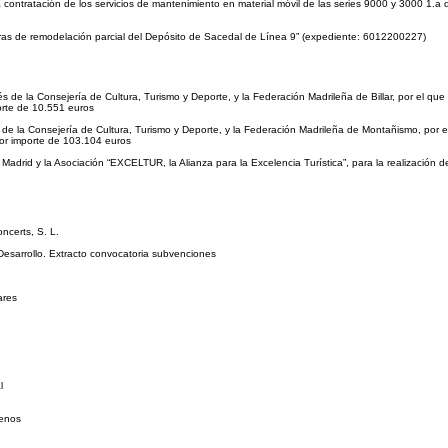
a contratación de los servicios de mantenimiento en material móvil de las series 9000 y 3000 1.a
bras de remodelación parcial del Depósito de Sacedal de Línea 9” (expediente: 6012200227)
de la Consejería de Cultura, Turismo y Deporte, y la Federación Madrileña de Billar, por el que 
orte de 10.551 euros
de la Consejería de Cultura, Turismo y Deporte, y la Federación Madrileña de Montañismo, por el
or importe de 103.104 euros
adrid y la Asociación “EXCELTUR, la Alianza para la Excelencia Turística”, para la realización
ncerts, S. L.
esarrollo. Extracto convocatoria subvenciones
ares
l
renos