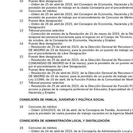
10
Puesto libre designación
– Orden de 25 de abril de 2023, del Consejero de Economía, Hacienda y 
provisión de puestos de trabajo en la citada Consejería por el procedimient
11
Concurso de méritos
– Orden de 25 de abril de 2023, del Consejero de Economía, Hacienda y
provisión de puestos de trabajo por el procedimiento de Concurso de Mérito
12
Puesto libre designación
– Orden de 26 de abril de 2023, del Consejero de Economía, Hacienda y Em
Designación
13
Tribunal proceso selectivo
– Corrección de errores de la Resolución de 21 de marzo de 2023, de la Dire
temporal del personal funcionario para el ingreso en el Cuerpo de Técnic
de octubre, de la Consejería de Economía, Hacienda y Empleo
14
Puesto libre designación
– Resolución de 25 de abril de 2023, de la Dirección General de Recurs
DE MADRID de 23 de febrero), para la provisión de un puesto de trabajo vac
por el procedimiento de Libre Designación
15
Puesto libre designación
– Resolución de 25 de abril de 2023, de la Dirección General de Recurso
COMUNIDAD DE MADRID de 9 de marzo), para la provisión de un puesto de tra
por el procedimiento de Libre Designación
16
Puesto libre designación
– Resolución de 25 de abril de 2023, de la Dirección General de Recurs
DE MADRID de 16 de marzo), para la provisión de un puesto de trabajo vaca
Ley 1/1986, de 10 de abril, de la Función Pública de la Comunidad de Madri
17
Tribunal proceso selectivo
– Resolución de 25 de abril de 2023, de la Dirección General de Función Púb
acceso a plazas de la categoría profesional de Educador, Especialidad de 
Hacienda y Empleo
CONSEJERÍA DE FAMILIA, JUVENTUD Y POLÍTICA SOCIAL
18
Concurso de méritos
– Orden 1154/2023, de 18 de abril, de la Consejera de Familia, Juventud
para la provisión de varios puestos de trabajo vacantes en la Agencia Madr
CONSEJERÍA DE ADMINISTRACIÓN LOCAL Y DIGITALIZACIÓN
19
Concurso de méritos
– Orden de 24 de abril de 2023, de la Consejería de Administración Local y