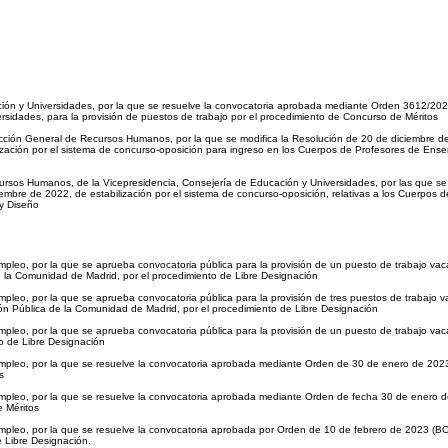
ucación y Universidades, por la que se resuelve la convocatoria aprobada mediante Orden 3
rsidades, para la provisión de puestos de trabajo por el procedimiento de Concurso de Méritos
ección General de Recursos Humanos, por la que se modifica la Resolución de 20 de diciembre d
ilización por el sistema de concurso-oposición para ingreso en los Cuerpos de Profesores de Ens
cursos Humanos, de la Vicepresidencia, Consejería de Educación y Universidades, por las que se
embre de 2022, de estabilización por el sistema de concurso-oposición, relativas a los Cuerpos 
 y Diseño
leo, por la que se aprueba convocatoria pública para la provisión de un puesto de trabajo vac
de la Comunidad de Madrid, por el procedimiento de Libre Designación
leo, por la que se aprueba convocatoria pública para la provisión de tres puestos de trabajo v
ción Pública de la Comunidad de Madrid, por el procedimiento de Libre Designación
leo, por la que se aprueba convocatoria pública para la provisión de un puesto de trabajo vaca
to de Libre Designación
 Empleo, por la que se resuelve la convocatoria aprobada mediante Orden de 30 de enero de
s
 Empleo, por la que se resuelve la convocatoria aprobada mediante Orden de fecha 30 de en
e Méritos
Empleo, por la que se resuelve la convocatoria aprobada por Orden de 10 de febrero de 2023
e Libre Designación.