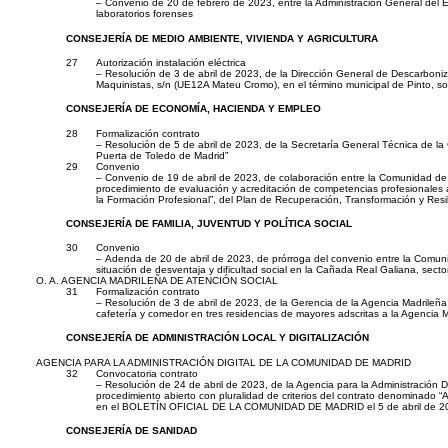
– Convenio de 20 de febrero de 2023, entre la Administración General del Est
laboratorios forenses
CONSEJERÍA DE MEDIO AMBIENTE, VIVIENDA Y AGRICULTURA
27
Autorización instalación eléctrica
– Resolución de 3 de abril de 2023, de la Dirección General de Descarbonizac
Maquinistas, s/n (UE12A Mateu Cromo), en el término municipal de Pinto, soli
CONSEJERÍA DE ECONOMÍA, HACIENDA Y EMPLEO
28
Formalización contrato
– Resolución de 5 de abril de 2023, de la Secretaría General Técnica de la
Puerta de Toledo de Madrid”
29
Convenio
– Convenio de 19 de abril de 2023, de colaboración entre la Comunidad de M
procedimiento de evaluación y acreditación de competencias profesionales 
la Formación Profesional”, del Plan de Recuperación, Transformación y Res
CONSEJERÍA DE FAMILIA, JUVENTUD Y POLÍTICA SOCIAL
30
Convenio
– Adenda de 20 de abril de 2023, de prórroga del convenio entre la Comunida
situación de desventaja y dificultad social en la Cañada Real Galiana, sec
O. A. AGENCIA MADRILEÑA DE ATENCIÓN SOCIAL
31
Formalización contrato
– Resolución de 3 de abril de 2023, de la Gerencia de la Agencia Madrileña de 
cafetería y comedor en tres residencias de mayores adscritas a la Agencia Ma
CONSEJERÍA DE ADMINISTRACIÓN LOCAL Y DIGITALIZACIÓN
AGENCIA PARA LA ADMINISTRACIÓN DIGITAL DE LA COMUNIDAD DE MADRID
32
Convocatoria contrato
– Resolución de 24 de abril de 2023, de la Agencia para la Administración Digi
procedimiento abierto con pluralidad de criterios del contrato denominado 
en el BOLETÍN OFICIAL DE LA COMUNIDAD DE MADRID el 5 de abril de 2
CONSEJERÍA DE SANIDAD