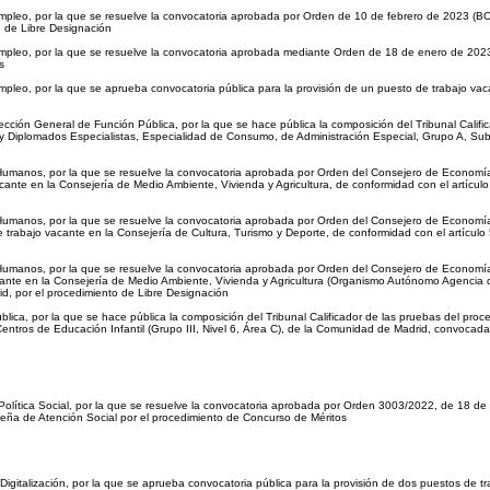
Empleo, por la que se resuelve la convocatoria aprobada por Orden de 10 de febrero de 202
o de Libre Designación
 Empleo, por la que se resuelve la convocatoria aprobada mediante Orden de 18 de enero de
s
pleo, por la que se aprueba convocatoria pública para la provisión de un puesto de trabajo va
cción General de Función Pública, por la que se hace pública la composición del Tribunal Calific
os y Diplomados Especialistas, Especialidad de Consumo, de Administración Especial, Grupo A,
os Humanos, por la que se resuelve la convocatoria aprobada por Orden del Consejero de Eco
ante en la Consejería de Medio Ambiente, Vivienda y Agricultura, de conformidad con el artículo
s Humanos, por la que se resuelve la convocatoria aprobada por Orden del Consejero de Econo
bajo vacante en la Consejería de Cultura, Turismo y Deporte, de conformidad con el artículo 5
os Humanos, por la que se resuelve la convocatoria aprobada por Orden del Consejero de Ec
nte en la Consejería de Medio Ambiente, Vivienda y Agricultura (Organismo Autónomo Agencia de
d, por el procedimiento de Libre Designación
lica, por la que se hace pública la composición del Tribunal Calificador de las pruebas del proce
Centros de Educación Infantil (Grupo III, Nivel 6, Área C), de la Comunidad de Madrid, convoc
 y Política Social, por la que se resuelve la convocatoria aprobada por Orden 3003/2022, de
ileña de Atención Social por el procedimiento de Concurso de Méritos
 Digitalización, por la que se aprueba convocatoria pública para la provisión de dos puestos de 