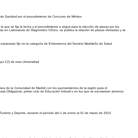
a de Sanidad por el procedimiento de Concurso de Méritos
 que se fija la fecha y el procedimiento a seguir para la elección de plazas por los
sta en Laboratorio de Diagnóstico Clínico, se publica la relación de plazas ofertadas y se
tatutario fijo en la categoría de Enfermero/a del Servicio Madrileño de Salud
rupo C2) de esta Universidad
mica de la Comunidad de Madrid con los ayuntamientos de la región para el
ia Obligatoria, primer ciclo de Educación Infantil o en los que se escolarizan alumnos
, Turismo y Deporte, durante el período del 1 de enero al 31 de marzo de 2023