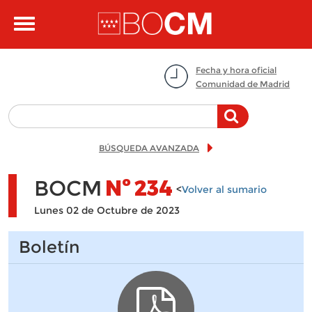
Pasar al contenido principal
Toggle
navigation
Fecha y hora oficial
Comunidad de Madrid
BÚSQUEDA AVANZADA
BOCM
Nº
234
<
Volver al sumario
Lunes 02 de Octubre de 2023
Boletín