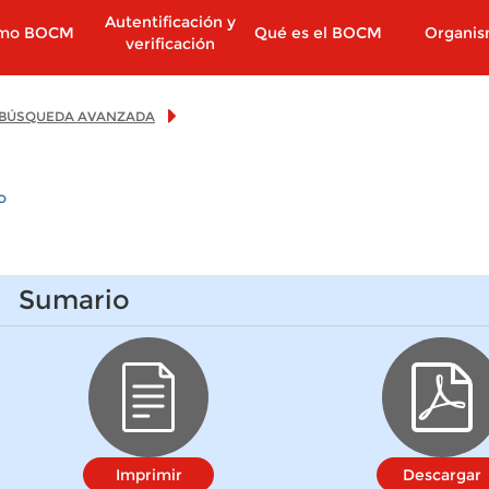
Autentificación y
imo BOCM
Qué es el BOCM
Organi
verificación
BÚSQUEDA AVANZADA
o
Sumario
Imprimir
Descargar