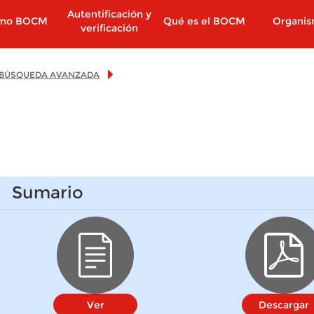
Autentificación y
imo BOCM
Qué es el BOCM
Organi
verificación
BÚSQUEDA AVANZADA
Sumario
Ver
Descargar