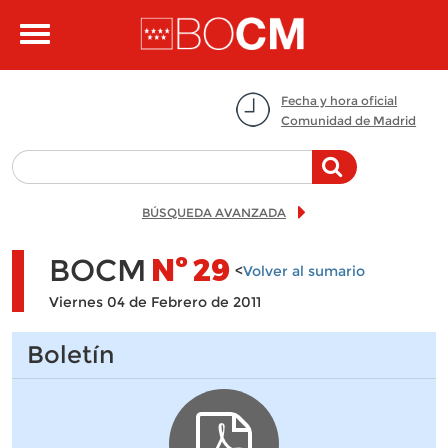
Pasar al contenido principal
Toggle
navigation
Fecha y hora oficial
Comunidad de Madrid
BÚSQUEDA AVANZADA
BOCM
Nº
29
<
Volver al sumario
Viernes 04 de Febrero de 2011
Boletín