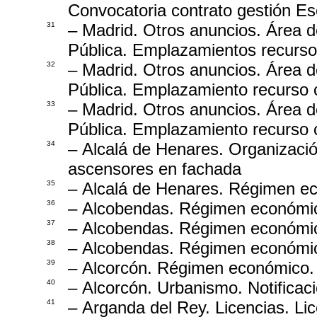
Convocatoria contrato gestión Esc
31
– Madrid. Otros anuncios. Área 
Pública. Emplazamientos recurso
32
– Madrid. Otros anuncios. Área 
Pública. Emplazamiento recurso c
33
– Madrid. Otros anuncios. Área 
Pública. Emplazamiento recurso c
34
– Alcalá de Henares. Organizació
ascensores en fachada
35
– Alcalá de Henares. Régimen ec
36
– Alcobendas. Régimen económic
37
– Alcobendas. Régimen económic
38
– Alcobendas. Régimen económic
39
– Alcorcón. Régimen económico. 
40
– Alcorcón. Urbanismo. Notifica
41
– Arganda del Rey. Licencias. Lic