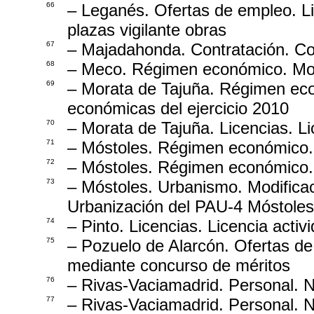
66
– Leganés. Ofertas de empleo. Li
plazas vigilante obras
67
– Majadahonda. Contratación. Co
68
– Meco. Régimen económico. Mod
69
– Morata de Tajuña. Régimen eco
económicas del ejercicio 2010
70
– Morata de Tajuña. Licencias. Li
71
– Móstoles. Régimen económico. 
72
– Móstoles. Régimen económico. I
73
– Móstoles. Urbanismo. Modifica
Urbanización del PAU-4 Móstoles
74
– Pinto. Licencias. Licencia activ
75
– Pozuelo de Alarcón. Ofertas de
mediante concurso de méritos
76
– Rivas-Vaciamadrid. Personal.
77
– Rivas-Vaciamadrid. Personal.