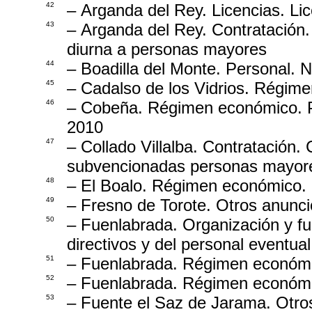
42
– Arganda del Rey. Licencias. Lic
43
– Arganda del Rey. Contratación.
diurna a personas mayores
44
– Boadilla del Monte. Personal.
45
– Cadalso de los Vidrios. Régime
46
– Cobeña. Régimen económico. P
2010
47
– Collado Villalba. Contratación.
subvencionadas personas mayor
48
– El Boalo. Régimen económico. 
49
– Fresno de Torote. Otros anunci
50
– Fuenlabrada. Organización y f
directivos y del personal eventual
51
– Fuenlabrada. Régimen económic
52
– Fuenlabrada. Régimen económic
53
– Fuente el Saz de Jarama. Otro