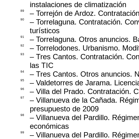
instalaciones de climatización
89
– Torrejón de Ardoz. Contratación
90
– Torrelaguna. Contratación. Con
turísticos
91
– Torrelaguna. Otros anuncios. B
92
– Torrelodones. Urbanismo. Modif
93
– Tres Cantos. Contratación. Conv
las TIC
94
– Tres Cantos. Otros anuncios. No
95
– Valdetorres de Jarama. Licencia
96
– Villa del Prado. Contratación. 
97
– Villanueva de la Cañada. Régi
presupuesto de 2009
98
– Villanueva del Pardillo. Régim
económicas
99
– Villanueva del Pardillo. Régim