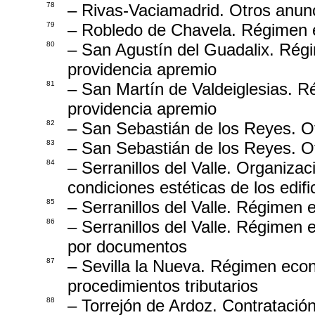
78
– Rivas-Vaciamadrid. Otros anunc
79
– Robledo de Chavela. Régimen e
80
– San Agustín del Guadalix. Rég
providencia apremio
81
– San Martín de Valdeiglesias. R
providencia apremio
82
– San Sebastián de los Reyes. Ot
83
– San Sebastián de los Reyes. Ot
84
– Serranillos del Valle. Organiza
condiciones estéticas de los edifi
85
– Serranillos del Valle. Régimen
86
– Serranillos del Valle. Régimen
por documentos
87
– Sevilla la Nueva. Régimen eco
procedimientos tributarios
88
– Torrejón de Ardoz. Contratació