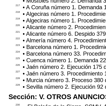
• Móstoles número 2. Demanda 
217
• A Coruña número 1. Demanda 
218
• Algeciras número 1. Procedimi
219
• Algeciras número 1. Procedimi
220
• Alicante número 2. Procedimien
221
• Alicante número 6. Despido 37
222
• Almería número 4. Procedimien
223
• Barcelona número 1. Procedimi
224
• Barcelona número 33. Procedim
225
• Cuenca número 1. Demanda 22
226
• Jaén número 2. Ejecución 175 
227
• Jaén número 3. Procedimiento 
228
• Murcia número 3. Proceso 380
229
• Sevilla número 2. Ejecución 92
Sección:
V. OTROS ANUNCIO
230