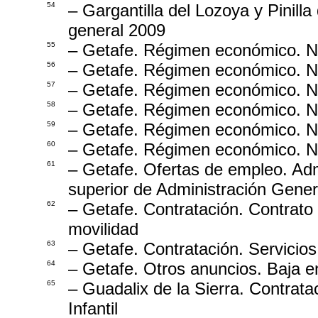
54
– Gargantilla del Lozoya y Pinil
general 2009
55
– Getafe. Régimen económico. No
56
– Getafe. Régimen económico. No
57
– Getafe. Régimen económico. No
58
– Getafe. Régimen económico. No
59
– Getafe. Régimen económico. No
60
– Getafe. Régimen económico. No
61
– Getafe. Ofertas de empleo. Adm
superior de Administración Gener
62
– Getafe. Contratación. Contrato
movilidad
63
– Getafe. Contratación. Servicios
64
– Getafe. Otros anuncios. Baja e
65
– Guadalix de la Sierra. Contrata
Infantil