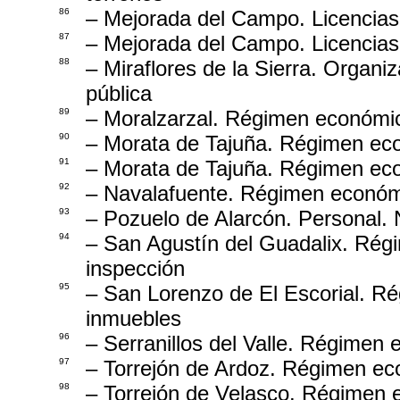
86
– Mejorada del Campo. Licencias
87
– Mejorada del Campo. Licencias
88
– Miraflores de la Sierra. Organ
pública
89
– Moralzarzal. Régimen económic
90
– Morata de Tajuña. Régimen eco
91
– Morata de Tajuña. Régimen ec
92
– Navalafuente. Régimen económi
93
– Pozuelo de Alarcón. Personal
94
– San Agustín del Guadalix. Ré
inspección
95
– San Lorenzo de El Escorial. R
inmuebles
96
– Serranillos del Valle. Régimen
97
– Torrejón de Ardoz. Régimen ec
98
– Torrejón de Velasco. Régimen 