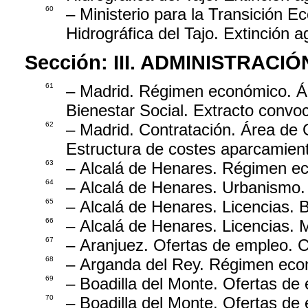
60
– Ministerio para la Transición 
Hidrográfica del Tajo. Extinción 
Sección:
III. ADMINISTRAC
61
– Madrid. Régimen económico. Ár
Bienestar Social. Extracto convo
62
– Madrid. Contratación. Área de
Estructura de costes aparcamient
63
– Alcalá de Henares. Régimen ec
64
– Alcalá de Henares. Urbanismo.
65
– Alcalá de Henares. Licencias. 
66
– Alcalá de Henares. Licencias. 
67
– Aranjuez. Ofertas de empleo. C
68
– Arganda del Rey. Régimen econ
69
– Boadilla del Monte. Ofertas de
70
– Boadilla del Monte. Ofertas de