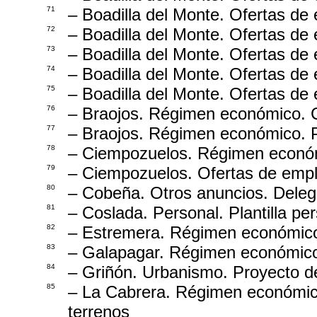
71
– Boadilla del Monte. Ofertas de
72
– Boadilla del Monte. Ofertas de
73
– Boadilla del Monte. Ofertas de
74
– Boadilla del Monte. Ofertas de
75
– Boadilla del Monte. Ofertas de
76
– Braojos. Régimen económico. 
77
– Braojos. Régimen económico. 
78
– Ciempozuelos. Régimen económ
79
– Ciempozuelos. Ofertas de empl
80
– Cobeña. Otros anuncios. Delega
81
– Coslada. Personal. Plantilla pe
82
– Estremera. Régimen económico.
83
– Galapagar. Régimen económico
84
– Griñón. Urbanismo. Proyecto
85
– La Cabrera. Régimen económico
terrenos