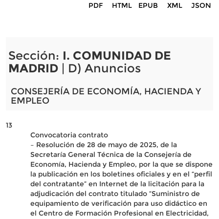
PDF
HTML
EPUB
XML
JSON
Sección:
I. COMUNIDAD DE
MADRID
| D) Anuncios
CONSEJERÍA DE ECONOMÍA, HACIENDA Y
EMPLEO
13
Convocatoria contrato
– Resolución de 28 de mayo de 2025, de la
Secretaría General Técnica de la Consejería de
Economía, Hacienda y Empleo, por la que se dispone
la publicación en los boletines oficiales y en el “perfil
del contratante” en Internet de la licitación para la
adjudicación del contrato titulado “Suministro de
equipamiento de verificación para uso didáctico en
el Centro de Formación Profesional en Electricidad,