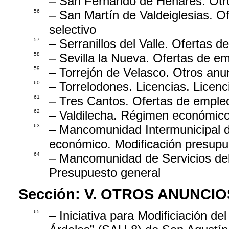
– San Fernando de Henares. Otro
56
– San Martín de Valdeiglesias. O
selectivo
57
– Serranillos del Valle. Ofertas 
58
– Sevilla la Nueva. Ofertas de e
59
– Torrejón de Velasco. Otros anu
60
– Torrelodones. Licencias. Licenc
61
– Tres Cantos. Ofertas de empleo
62
– Valdilecha. Régimen económico
63
– Mancomunidad Intermunicipal d
económico. Modificación presupu
64
– Mancomunidad de Servicios de
Presupuesto general
Sección:
V. OTROS ANUNCIO
65
– Iniciativa para Modificiación de