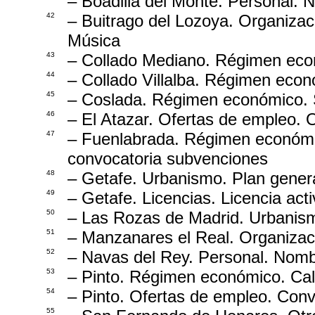
– Boadilla del Monte. Personal. 
42
– Buitrago del Lozoya. Organiza
Música
43
– Collado Mediano. Régimen econ
44
– Collado Villalba. Régimen econ
45
– Coslada. Régimen económico. 
46
– El Atazar. Ofertas de empleo. 
47
– Fuenlabrada. Régimen económic
convocatoria subvenciones
48
– Getafe. Urbanismo. Plan gener
49
– Getafe. Licencias. Licencia act
50
– Las Rozas de Madrid. Urbanism
51
– Manzanares el Real. Organizac
52
– Navas del Rey. Personal. Nom
53
– Pinto. Régimen económico. Cale
54
– Pinto. Ofertas de empleo. Conv
55