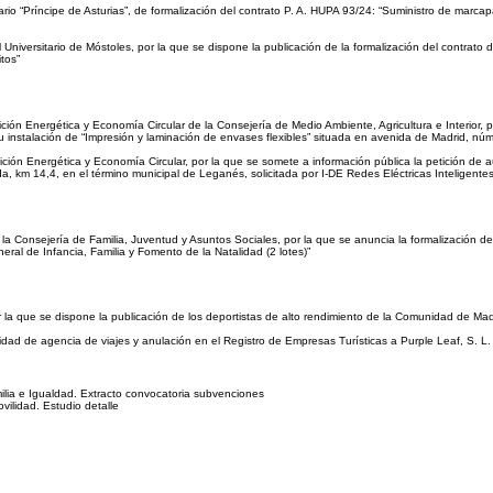
rio “Príncipe de Asturias”, de formalización del contrato P. A. HUPA 93/24: “Suministro de marcap
niversitario de Móstoles, por la que se dispone la publicación de la formalización del contrato de
itos”
ión Energética y Economía Circular de la Consejería de Medio Ambiente, Agricultura e Interior, p
 su instalación de “Impresión y laminación de envases flexibles” situada en avenida de Madrid, n
ión Energética y Economía Circular, por la que se somete a información pública la petición de au
km 14,4, en el término municipal de Leganés, solicitada por I-DE Redes Eléctricas Inteligentes,
la Consejería de Familia, Juventud y Asuntos Sociales, por la que se anuncia la formalización 
ral de Infancia, Familia y Fomento de la Natalidad (2 lotes)”
 la que se dispone la publicación de los deportistas de alto rendimiento de la Comunidad de Mad
idad de agencia de viajes y anulación en el Registro de Empresas Turísticas a Purple Leaf, S. L.
lia e Igualdad. Extracto convocatoria subvenciones
ilidad. Estudio detalle