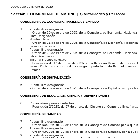
Jueves 30 de Enero de 2025
Sección:
I. COMUNIDAD DE MADRID
| B) Autoridades y Personal
CONSEJERÍA DE ECONOMÍA, HACIENDA Y EMPLEO
1
Puesto libre designación
– Orden de 20 de enero de 2025, de la Consejera de Economía, Hacienda y 
Libre Designación
2
Nombramiento
– Orden de 21 de enero de 2025, de la Consejería de Economía, Hacienda y
promoción interna
3
Puesto libre designación
– Orden de 23 de enero de 2025, de la Consejera de Economía, Hacienda y 
Libre Designación
4
Tribunal proceso selectivo
– Resolución de 17 de enero de 2025, de la Dirección General de Función Púb
promoción interna a plazas de la categoría profesional de Educador, espec
Empleo
CONSEJERÍA DE DIGITALIZACIÓN
5
Puesto libre designación
– Orden de 20 de enero de 2025, de la Consejería de Digitalización, por la
CONSEJERÍA DE EDUCACIÓN, CIENCIA Y UNIVERSIDADES
6
Convocatoria proceso selectivo
– Resolución 2/2025, de 27 de enero, del Director del Centro de Enseñanza 
CONSEJERÍA DE SANIDAD
7
Puesto libre designación
– Orden 54/2025, de 20 de enero, de la Consejera de Sanidad por la que se
8
Puesto libre designación
– Orden 63/2025, de 20 de enero, de la Consejera de Sanidad, por la que s
9
Puesto libre designación