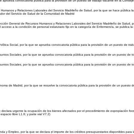
 aprueba convocatoria pública para la provisión de un puesto de trabajo vacante en la Conseje
umanos y Relaciones Laborales del Servicio Madrileño de Salud, por la que se hace pública la co
Celador del Servicio de Salud de la Comunidad de Madrid
cción General de Recursos Humanos y Relaciones Laborales del Servicio Madrileño de Salud, por l
l acceso a la condición de personal estatutario fijo en la categoría de Enfermero/a, se publica l
lítica Social, por la que se aprueba convocatoria pública para la provisión de un puesto de trab
ntos Sociales, por la que se aprueba convocatoria pública para la provisión de un puesto de tra
ntos Sociales, por la que se aprueba convocatoria pública para la provisión de un puesto de tra
oma de Madrid, por la que se resuelve la convocatoria pública para la provisión de un puesto d
eclara urgente la ocupación de los bienes afectados por el procedimiento de expropiación forzo
spacio libre L1.6; y parte vial V7.2)
 y Empleo, por la que se declara el importe de los créditos presupuestarios disponibles para l