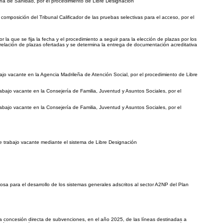
ría de Sanidad, por el procedimiento de Libre Designación
mposición del Tribunal Calificador de las pruebas selectivas para el acceso, por el
a que se fija la fecha y el procedimiento a seguir para la elección de plazas por los
a relación de plazas ofertadas y se determina la entrega de documentación acreditativa
ajo vacante en la Agencia Madrileña de Atención Social, por el procedimiento de Libre
bajo vacante en la Consejería de Familia, Juventud y Asuntos Sociales, por el
bajo vacante en la Consejería de Familia, Juventud y Asuntos Sociales, por el
e trabajo vacante mediante el sistema de Libre Designación
sa para el desarrollo de los sistemas generales adscritos al sector A2NP del Plan
a concesión directa de subvenciones, en el año 2025, de las líneas destinadas a