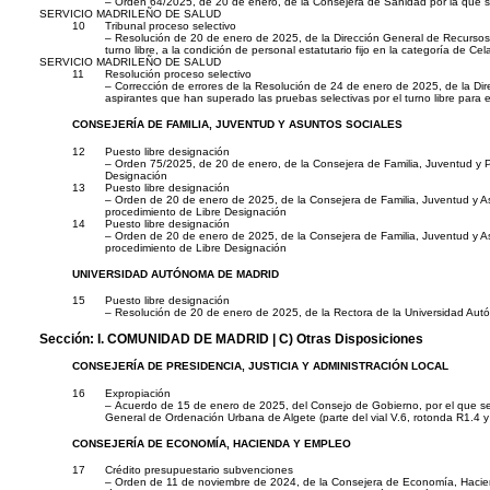
– Orden 64/2025, de 20 de enero, de la Consejera de Sanidad por la que se
SERVICIO MADRILEÑO DE SALUD
10
Tribunal proceso selectivo
– Resolución de 20 de enero de 2025, de la Dirección General de Recursos H
turno libre, a la condición de personal estatutario fijo en la categoría de 
SERVICIO MADRILEÑO DE SALUD
11
Resolución proceso selectivo
– Corrección de errores de la Resolución de 24 de enero de 2025, de la Dire
aspirantes que han superado las pruebas selectivas por el turno libre para e
CONSEJERÍA DE FAMILIA, JUVENTUD Y ASUNTOS SOCIALES
12
Puesto libre designación
– Orden 75/2025, de 20 de enero, de la Consejera de Familia, Juventud y Po
Designación
13
Puesto libre designación
– Orden de 20 de enero de 2025, de la Consejera de Familia, Juventud y Asu
procedimiento de Libre Designación
14
Puesto libre designación
– Orden de 20 de enero de 2025, de la Consejera de Familia, Juventud y Asu
procedimiento de Libre Designación
UNIVERSIDAD AUTÓNOMA DE MADRID
15
Puesto libre designación
– Resolución de 20 de enero de 2025, de la Rectora de la Universidad Autón
Sección:
I. COMUNIDAD DE MADRID
| C) Otras Disposiciones
CONSEJERÍA DE PRESIDENCIA, JUSTICIA Y ADMINISTRACIÓN LOCAL
16
Expropiación
– Acuerdo de 15 de enero de 2025, del Consejo de Gobierno, por el que se d
General de Ordenación Urbana de Algete (parte del vial V.6, rotonda R1.4 y e
CONSEJERÍA DE ECONOMÍA, HACIENDA Y EMPLEO
17
Crédito presupuestario subvenciones
– Orden de 11 de noviembre de 2024, de la Consejera de Economía, Hacienda