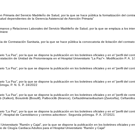
n Primaria del Servicio Madrileño de Salud, por la que se hace pública la formalización del con
salud dependientes de la Gerencia Asistencial de Atención Primaria”
anos y Relaciones Laborales del Servicio Madrileño de Salud, por la que se emplaza a los inter
iniere
e Contratación Sanitaria, por la que se hace pública la convocatoria de licitación del contrato
o “La Paz”, por la que se dispone la publicación en los boletines oficiales y en el “perfil del con
nstalación de Unidad de Protonterapia en el Hospital Universitario “La Paz”». Modificación P. A. 1
o “La Paz”, por la que se dispone la publicación en los boletines oficiales y en el “perfil del co
o “La Paz”, por la que se dispone la publicación en los boletines oficiales y en el “perfil del co
rroga, P. N. S. P. 24/2022
o “La Paz”, por la que se dispone la publicación en los boletines oficiales y en el “perfil de con
nib (Xalkori), Bosutinib (Bosulif), Palbociclib (Ibrance), Ceftazidima/avibaztam (Zavicefta), Ceftaro
o “La Paz”, por la que se dispone la publicación en los boletines oficiales y en el “perfil del co
III”, Hospital de Cantoblanco y centros adscritos». Segunda prórroga. P. A. 37/2021
iversitario “Ramón y Cajal”, por la que se dispone la publicación en los boletines oficiales y en e
o de Cirugía Cardiaca Adultos para el Hospital Universitario “Ramón y Cajal”