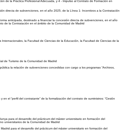
ción de la Práctica Profesional Adecuada, y 4 - Impulso al Contrato de Formación en
ión directa de subvenciones, en el año 2025, de la Línea 1: Incentivos a la Contratación
orma anticipada, destinado a financiar la concesión directa de subvenciones, en el año
nto de la Contratación en el ámbito de la Comunidad de Madrid
 Internacionales, la Facultad de Ciencias de la Educación, la Facultad de Ciencias de la
cial de Turismo de la Comunidad de Madrid
 pública la relación de subvenciones concedidas con cargo a los programas “Archivos,
en el “perfil del contratante” de la formalización del contrato de suministros: “Cesión
ya para el desarrollo del prácticum del máster universitario en formación del
no universitarios de la Comunidad de Madrid
drid para el desarrollo del prácticum del máster universitario en formación del