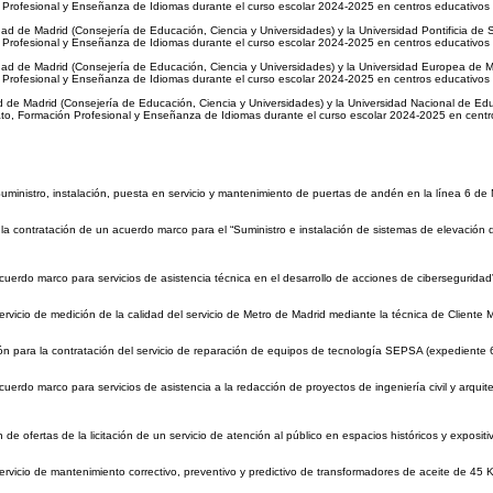
 Profesional y Enseñanza de Idiomas durante el curso escolar 2024-2025 en centros educativos 
de Madrid (Consejería de Educación, Ciencia y Universidades) y la Universidad Pontificia de Sal
 Profesional y Enseñanza de Idiomas durante el curso escolar 2024-2025 en centros educativos 
de Madrid (Consejería de Educación, Ciencia y Universidades) y la Universidad Europea de Madri
 Profesional y Enseñanza de Idiomas durante el curso escolar 2024-2025 en centros educativos 
e Madrid (Consejería de Educación, Ciencia y Universidades) y la Universidad Nacional de Educa
ato, Formación Profesional y Enseñanza de Idiomas durante el curso escolar 2024-2025 en centr
“Suministro, instalación, puesta en servicio y mantenimiento de puertas de andén en la línea 6
 la contratación de un acuerdo marco para el “Suministro e instalación de sistemas de elevación
cuerdo marco para servicios de asistencia técnica en el desarrollo de acciones de cibersegurid
rvicio de medición de la calidad del servicio de Metro de Madrid mediante la técnica de Cliente
ción para la contratación del servicio de reparación de equipos de tecnología SEPSA (expedient
erdo marco para servicios de asistencia a la redacción de proyectos de ingeniería civil y arquite
e ofertas de la licitación de un servicio de atención al público en espacios históricos y expos
ervicio de mantenimiento correctivo, preventivo y predictivo de transformadores de aceite de 4