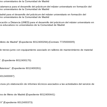
no universitarios de la Comunidad de Madrid
amanca para el desarrollo del prácticum del máster universitario en formación del
no universitarios de la Comunidad de Madrid
d para el desarrollo del prácticum del máster universitario en formación del
no universitarios de la Comunidad de Madrid
ción a Distancia (UNED) para el desarrollo del prácticum del máster universitario en
os educativos no universitarios de la Comunidad de Madrid
 de Metro de Madrid” (Expediente 6012400294)-(Contrato 7725000005)
 de trenes junto con equipamiento asociado en talleres de mantenimiento de material
ad”. (Expediente 6012400170)
 Misterioso”. (Expediente 6012400261)
e 6012400067)
ctura y/o elaboración de informes técnicos asociados a las actividades del servicio de
itivos de Metro de Madrid (Expediente 6012400441)
5 KV” (Expediente 6012400373)