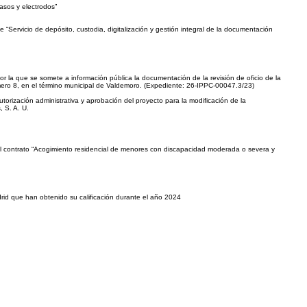
asos y electrodos”
 “Servicio de depósito, custodia, digitalización y gestión integral de la documentación
or la que se somete a información pública la documentación de la revisión de oficio de la
úmero 8, en el término municipal de Valdemoro. (Expediente: 26-IPPC-00047.3/23)
torización administrativa y aprobación del proyecto para la modificación de la
 S. A. U.
del contrato “Acogimiento residencial de menores con discapacidad moderada o severa y
rid que han obtenido su calificación durante el año 2024