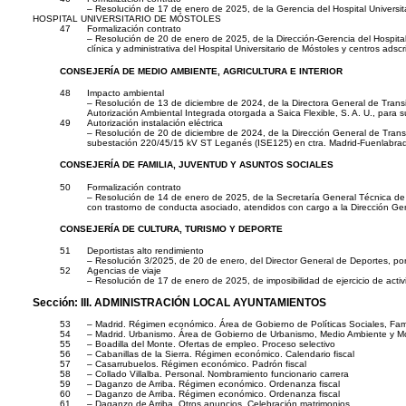
– Resolución de 17 de enero de 2025, de la Gerencia del Hospital Universita
HOSPITAL UNIVERSITARIO DE MÓSTOLES
47
Formalización contrato
– Resolución de 20 de enero de 2025, de la Dirección-Gerencia del Hospital U
clínica y administrativa del Hospital Universitario de Móstoles y centros adscr
CONSEJERÍA DE MEDIO AMBIENTE, AGRICULTURA E INTERIOR
48
Impacto ambiental
– Resolución de 13 de diciembre de 2024, de la Directora General de Transic
Autorización Ambiental Integrada otorgada a Saica Flexible, S. A. U., para
49
Autorización instalación eléctrica
– Resolución de 20 de diciembre de 2024, de la Dirección General de Transic
subestación 220/45/15 kV ST Leganés (ISE125) en ctra. Madrid-Fuenlabrada, 
CONSEJERÍA DE FAMILIA, JUVENTUD Y ASUNTOS SOCIALES
50
Formalización contrato
– Resolución de 14 de enero de 2025, de la Secretaría General Técnica de 
con trastorno de conducta asociado, atendidos con cargo a la Dirección Gene
CONSEJERÍA DE CULTURA, TURISMO Y DEPORTE
51
Deportistas alto rendimiento
– Resolución 3/2025, de 20 de enero, del Director General de Deportes, por
52
Agencias de viaje
– Resolución de 17 de enero de 2025, de imposibilidad de ejercicio de activ
Sección:
III. ADMINISTRACIÓN LOCAL AYUNTAMIENTOS
53
– Madrid. Régimen económico. Área de Gobierno de Políticas Sociales, Fami
54
– Madrid. Urbanismo. Área de Gobierno de Urbanismo, Medio Ambiente y Mov
55
– Boadilla del Monte. Ofertas de empleo. Proceso selectivo
56
– Cabanillas de la Sierra. Régimen económico. Calendario fiscal
57
– Casarrubuelos. Régimen económico. Padrón fiscal
58
– Collado Villalba. Personal. Nombramiento funcionario carrera
59
– Daganzo de Arriba. Régimen económico. Ordenanza fiscal
60
– Daganzo de Arriba. Régimen económico. Ordenanza fiscal
61
– Daganzo de Arriba. Otros anuncios. Celebración matrimonios