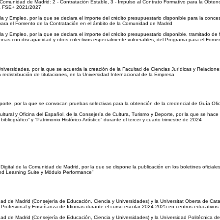
 Comunidad de Madrid: 2 - Contratación Estable, 3 - Impulso al Contrato Formativo para la Obten
ama FSE+ 2021/2027
 Empleo, por la que se declara el importe del crédito presupuestario disponible para la conces
ara el Fomento de la Contratación en el ámbito de la Comunidad de Madrid
 Empleo, por la que se declara el importe del crédito presupuestario disponible, tramitado de f
sonas con discapacidad y otros colectivos especialmente vulnerables, del Programa para el Fome
versidades, por la que se acuerda la creación de la Facultad de Ciencias Jurídicas y Relaciones
 redistribución de titulaciones, en la Universidad Internacional de la Empresa
orte, por la que se convocan pruebas selectivas para la obtención de la credencial de Guía Ofi
ltural y Oficina del Español, de la Consejería de Cultura, Turismo y Deporte, por la que se hace
liográfico” y “Patrimonio Histórico-Artístico” durante el tercer y cuarto trimestre de 2024
ital de la Comunidad de Madrid, por la que se dispone la publicación en los boletines oficiales y 
nd Learning Suite y Módulo Performance”
de Madrid (Consejería de Educación, Ciencia y Universidades) y la Universitat Oberta de Catalun
 Profesional y Enseñanza de Idiomas durante el curso escolar 2024-2025 en centros educativos 
de Madrid (Consejería de Educación, Ciencia y Universidades) y la Universidad Politécnica de Ma