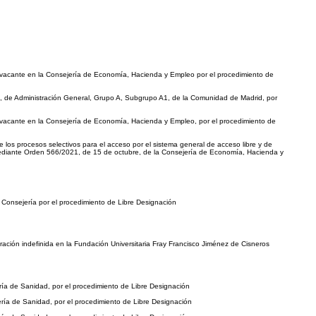
 vacante en la Consejería de Economía, Hacienda y Empleo por el procedimiento de
, de Administración General, Grupo A, Subgrupo A1, de la Comunidad de Madrid, por
 vacante en la Consejería de Economía, Hacienda y Empleo, por el procedimiento de
 los procesos selectivos para el acceso por el sistema general de acceso libre y de
 mediante Orden 566/2021, de 15 de octubre, de la Consejería de Economía, Hacienda y
 Consejería por el procedimiento de Libre Designación
ación indefinida en la Fundación Universitaria Fray Francisco Jiménez de Cisneros
ría de Sanidad, por el procedimiento de Libre Designación
ría de Sanidad, por el procedimiento de Libre Designación