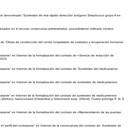
trato denominado “Suministro de test rápido detección antígeno Streptococo grupo A en
esados en el recurso contencioso-administrativo, procedimiento ordinario número
 de “Obras de construcción del centro hospitalario de cuidados y recuperación funcional
tratante” en Internet de la formalización del contrato de «Servicio de redacción de
/2023
ntratante” en Internet de la formalización del contrato de “Suministro del medicamento
ntratante” en Internet de la formalización del contrato de suministro de medicamentos
tratante” en Internet de la formalización del contrato de suministro de medicamentos
lina (Zinforo), Isavuconazol (Cresemba) y Voriconazol susp. (Vfend). Cuarta prórroga P. N. S.
ntratante” en Internet de la formalización del contrato de «Mantenimiento de las puertas
l “perfil del contratante” en Internet de la convocatoria del contrato de: Suministro de