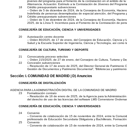
jóvenes del programa para el fomento de la contratación en el ámbito de la
Alternancia. Actuación: Estímulo a la Contratación de Jóvenes del Progr
18
Crédito presupuestario subvenciones
– Orden de 5 de diciembre de 2024, de la Consejera de Economía, Hacienda y
Indefinida de personas desempleadas de especial atención, del Programa p
19
Crédito presupuestario subvenciones
– Orden de 5 de diciembre de 2024, de la Consejera de Economía, Hacienda y
2025, de la Línea 5: Incentivos para el Fomento de la Contratación de per
CONSEJERÍA DE EDUCACIÓN, CIENCIA Y UNIVERSIDADES
20
Autorización centro docente
– Orden 80/2025, de 17 de enero, del Consejero de Educación, Ciencia y Uni
Salud y la Escuela Superior de Ingeniería, Ciencia y Tecnología, así como la
CONSEJERÍA DE CULTURA, TURISMO Y DEPORTE
21
Convocatoria proceso selectivo
– Orden 215/2025, de 27 de enero, del Consejero de Cultura, Turismo y Dep
22
Concesión subvenciones
– Resolución de 17 de enero de 2025, del Director General de Patrimonio Cu
Gestión de Documentos y Patrimonio Documental”, “Bibliotecas y patrimonio bib
Sección:
I. COMUNIDAD DE MADRID
| D) Anuncios
CONSEJERÍA DE DIGITALIZACIÓN
AGENCIA PARA LA ADMINISTRACIÓN DIGITAL DE LA COMUNIDAD DE MADRID
23
Formalización contrato
– Resolución de 16 de enero de 2025, de la Agencia para la Administración Dig
del derecho de uso de las licencias del software LMS Cornerstone Ondema
CONSEJERÍA DE EDUCACIÓN, CIENCIA Y UNIVERSIDADES
24
Convenio
– Convenio de colaboración de 15 de noviembre de 2024, entre la Comunidad 
profesorado de Educación Secundaria Obligatoria y Bachillerato, Formación
25
Convenio
– Convenio de colaboración de 15 de noviembre de 2024, entre la Comunidad 