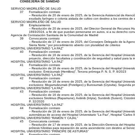
CONSEJERÍA DE SANIDAD
SERVICIO MADRILEÑO DE SALUD
37
Formalización contrato
– Resolución de 20 de enero de 2025, de la Gerencia Asistencial de Atenció
exudado faríngeo o colonia aislada de cultivo con destino a los centros de 
SERVICIO MADRILEÑO DE SALUD
38
Emplazamiento
– Resolución de 20 de enero de 2025, del Director General de Recursos Hum
1693/2024, a fin de que puedan personarse en autos, si a su derecho conv
Agencia de Contratación Sanitaria de la Comunidad de Madrid
39
Convocatoria contrato
– Resolución de 17 de enero de 2025, del Consejero Delegado de la Agencia d
Sierra Norte,” por procedimiento abierto con pluralidad de criterios
HOSPITAL UNIVERSITARIO “LA PAZ”
40
Formalización contrato
– Resolución de 16 de enero de 2025, de la Gerencia del Hospital Universitari
proyecto, dirección facultativa y coordinación de seguridad y salud para la i
HOSPITAL UNIVERSITARIO “LA PAZ”
41
Formalización contrato
– Resolución de 16 de enero de 2025, de la Gerencia del Hospital Universitari
exclusivo: Emicizumab (Hemlibra)”. Tercera prórroga P. N. S. P. 8/2023
HOSPITAL UNIVERSITARIO “LA PAZ”
42
Formalización contrato
– Resolución de 16 de enero de 2025, de la Gerencia del Hospital Universitari
exclusivos: Mogamulizumab (Poteligeo) y Burosumab (Crysvita). Segunda pró
HOSPITAL UNIVERSITARIO “LA PAZ”
43
Formalización contrato
– Resolución de 16 de enero de 2025, de la Gerencia del Hospital Universitari
exclusivos Sirolimus (Rapamune), Axitinib (Inlyta), Sunitinib (Sutent), Crizoti
P. 32/2020
HOSPITAL UNIVERSITARIO “LA PAZ”
44
Formalización contrato
– Resolución de 16 de enero de 2025, de la Gerencia del Hospital Universitari
automáticas de acceso del Hospital Universitario “La Paz”, Hospital “Carlos 
HOSPITAL UNIVERSITARIO “RAMÓN Y CAJAL”
45
Convocatoria contrato
– Resolución de 17 de enero de 2025, de la Dirección-Gerencia del Hospital Un
prótesis híbridas para reparación de aorta ascendente con destino al Servici
HOSPITAL UNIVERSITARIO “PRÍNCIPE DE ASTURIAS”
46
Formalización contrato