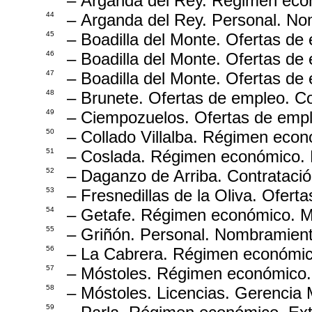
– Arganda del Rey. Régimen econ
44
– Arganda del Rey. Personal. No
45
– Boadilla del Monte. Ofertas de
46
– Boadilla del Monte. Ofertas de
47
– Boadilla del Monte. Ofertas de
48
– Brunete. Ofertas de empleo. Co
49
– Ciempozuelos. Ofertas de empl
50
– Collado Villalba. Régimen econ
51
– Coslada. Régimen económico. M
52
– Daganzo de Arriba. Contrataci
53
– Fresnedillas de la Oliva. Ofert
54
– Getafe. Régimen económico. Mo
55
– Griñón. Personal. Nombramiento
56
– La Cabrera. Régimen económico
57
– Móstoles. Régimen económico. 
58
– Móstoles. Licencias. Gerencia 
59