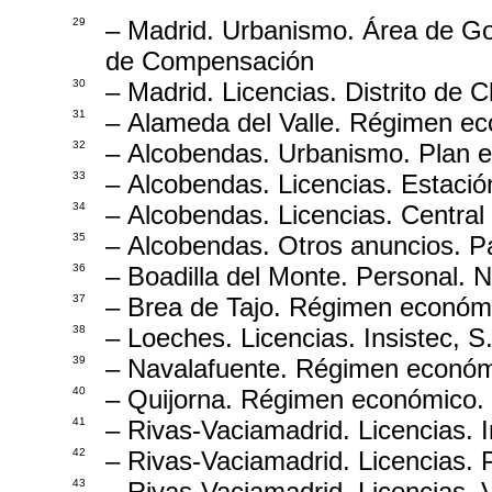
29
– Madrid. Urbanismo. Área de Go
de Compensación
30
– Madrid. Licencias. Distrito de 
31
– Alameda del Valle. Régimen ec
32
– Alcobendas. Urbanismo. Plan e
33
– Alcobendas. Licencias. Estación
34
– Alcobendas. Licencias. Central
35
– Alcobendas. Otros anuncios. Pa
36
– Boadilla del Monte. Personal.
37
– Brea de Tajo. Régimen económi
38
– Loeches. Licencias. Insistec, S.
39
– Navalafuente. Régimen económ
40
– Quijorna. Régimen económico. 
41
– Rivas-Vaciamadrid. Licencias. I
42
– Rivas-Vaciamadrid. Licencias. P
43
– Rivas-Vaciamadrid. Licencias. 