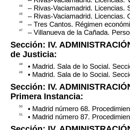
44
– Rivas-Vaciamadrid. Licencias. S
45
– Rivas-Vaciamadrid. Licencias. 
46
– Tres Cantos. Régimen económic
47
– Villanueva de la Cañada. Perso
Sección:
IV. ADMINISTRACIÓ
de Justicia:
48
• Madrid. Sala de lo Social. Sec
49
• Madrid. Sala de lo Social. Sec
Sección:
IV. ADMINISTRACIÓ
Primera Instancia:
50
• Madrid número 68. Procedimie
51
• Madrid número 87. Procedimien
Sección:
IV. ADMINISTRACIÓ