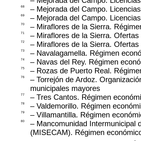
– Mejorada del Campo. Licencias.
68
– Mejorada del Campo. Licencias
69
– Mejorada del Campo. Licencias.
70
– Miraflores de la Sierra. Régim
71
– Miraflores de la Sierra. Ofert
72
– Miraflores de la Sierra. Ofert
73
– Navalagamella. Régimen econó
74
– Navas del Rey. Régimen económ
75
– Rozas de Puerto Real. Régime
76
– Torrejón de Ardoz. Organizació
municipales mayores
77
– Tres Cantos. Régimen económic
78
– Valdemorillo. Régimen económi
79
– Villamantilla. Régimen económi
80
– Mancomunidad Intermunicipal 
(MISECAM). Régimen económico.