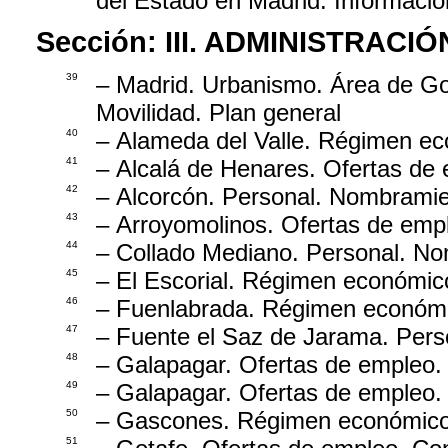
del Estado en Madrid. Informació
Sección:
III. ADMINISTRAC
39
– Madrid. Urbanismo. Área de G
Movilidad. Plan general
40
– Alameda del Valle. Régimen eco
41
– Alcalá de Henares. Ofertas de
42
– Alcorcón. Personal. Nombramien
43
– Arroyomolinos. Ofertas de empl
44
– Collado Mediano. Personal. No
45
– El Escorial. Régimen económic
46
– Fuenlabrada. Régimen económic
47
– Fuente el Saz de Jarama. Pers
48
– Galapagar. Ofertas de empleo.
49
– Galapagar. Ofertas de empleo.
50
– Gascones. Régimen económico
51