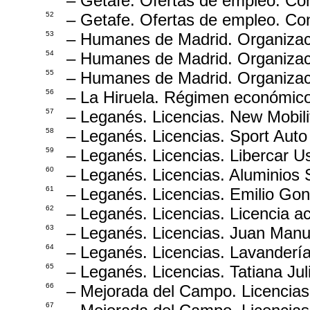
– Getafe. Ofertas de empleo. Con
52
– Getafe. Ofertas de empleo. Con
53
– Humanes de Madrid. Organizaci
54
– Humanes de Madrid. Organizaci
55
– Humanes de Madrid. Organizac
56
– La Hiruela. Régimen económico.
57
– Leganés. Licencias. New Mobilit
58
– Leganés. Licencias. Sport Auto 
59
– Leganés. Licencias. Libercar Us
60
– Leganés. Licencias. Aluminios S
61
– Leganés. Licencias. Emilio Go
62
– Leganés. Licencias. Licencia ac
63
– Leganés. Licencias. Juan Ma
64
– Leganés. Licencias. Lavandería
65
– Leganés. Licencias. Tatiana Jul
66
– Mejorada del Campo. Licencias
67