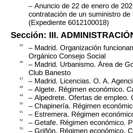
– Anuncio de 22 de enero de 2021,
contratación de un suministro d
(Expediente 6012100018)
Sección:
III. ADMINISTRAC
45
– Madrid. Organización funciona
Orgánico Consejo Social
46
– Madrid. Urbanismo. Área de Gob
Club Banesto
47
– Madrid. Licencias. O. A. Agenci
48
– Algete. Régimen económico. Cal
49
– Alpedrete. Ofertas de empleo. 
50
– Chapinería. Régimen económico
51
– Estremera. Régimen económico
52
– Getafe. Régimen económico. Pr
53
– Griñón. Régimen económico. C