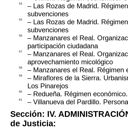
54
– Las Rozas de Madrid. Régimen
subvenciones
55
– Las Rozas de Madrid. Régimen
subvenciones
56
– Manzanares el Real. Organizac
participación ciudadana
57
– Manzanares el Real. Organizac
aprovechamiento micológico
58
– Manzanares el Real. Régimen 
59
– Miraflores de la Sierra. Urban
Los Pinarejos
60
– Redueña. Régimen económico.
61
– Villanueva del Pardillo. Person
Sección:
IV. ADMINISTRACIÓ
de Justicia: