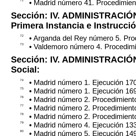
71
• Madrid número 41. Procedimie
Sección:
IV. ADMINISTRACIÓ
Primera Instancia e Instrucci
72
• Arganda del Rey número 5. Pro
73
• Valdemoro número 4. Procedim
Sección:
IV. ADMINISTRACIÓ
Social:
74
• Madrid número 1. Ejecución 17
75
• Madrid número 1. Ejecución 16
76
• Madrid número 2. Procedimient
77
• Madrid número 2. Procedimient
78
• Madrid número 2. Procedimient
79
• Madrid número 4. Ejecución 13
80
• Madrid número 5. Ejecución 14