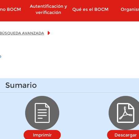
Autentificación y
imo BOCM
Qué es el BOCM
Organi
verificación
BÚSQUEDA AVANZADA
o
Sumario
Imprimir
Descargar