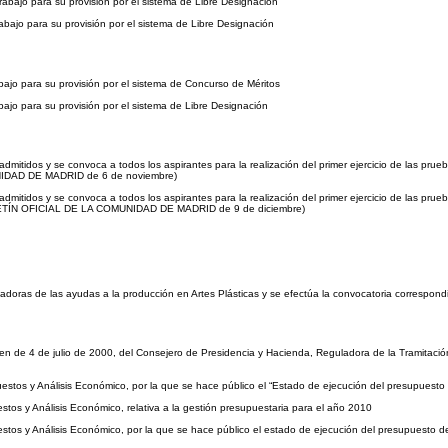
bajo para su provisión por el sistema de Libre Designación
ajo para su provisión por el sistema de Libre Designación
ajo para su provisión por el sistema de Concurso de Méritos
jo para su provisión por el sistema de Libre Designación
admitidos y se convoca a todos los aspirantes para la realización del primer ejercicio de las pru
NIDAD DE MADRID de 6 de noviembre)
dmitidos y se convoca a todos los aspirantes para la realización del primer ejercicio de las prueb
OLETÍN OFICIAL DE LA COMUNIDAD DE MADRID de 9 de diciembre)
doras de las ayudas a la producción en Artes Plásticas y se efectúa la convocatoria correspondi
en de 4 de julio de 2000, del Consejero de Presidencia y Hacienda, Reguladora de la Tramitació
estos y Análisis Económico, por la que se hace público el “Estado de ejecución del presupuest
tos y Análisis Económico, relativa a la gestión presupuestaria para el año 2010
tos y Análisis Económico, por la que se hace público el estado de ejecución del presupuesto 