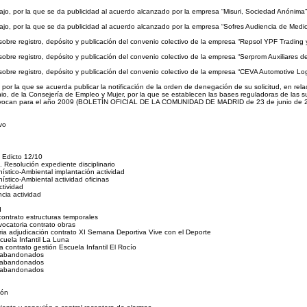
jo, por la que se da publicidad al acuerdo alcanzado por la empresa “Misuri, Sociedad Anónima”
jo, por la que se da publicidad al acuerdo alcanzado por la empresa “Sofres Audiencia de Med
 sobre registro, depósito y publicación del convenio colectivo de la empresa “Repsol YPF Tradi
sobre registro, depósito y publicación del convenio colectivo de la empresa “Serprom Auxiliares
 sobre registro, depósito y publicación del convenio colectivo de la empresa “CEVA Automotive 
, por la que se acuerda publicar la notificación de la orden de denegación de su solicitud, en 
o, de la Consejería de Empleo y Mujer, por la que se establecen las bases reguladoras de las su
 convocan para el año 2009 (BOLETÍN OFICIAL DE LA COMUNIDAD DE MADRID de 23 de junio de
vo
 Edicto 12/10
 Resolución expediente disciplinario
ístico-Ambiental implantación actividad
ístico-Ambiental actividad oficinas
ctividad
ncia actividad
d
contrato estructuras temporales
nvocatoria contrato obras
oria adjudicación contrato XI Semana Deportiva Vive con el Deporte
scuela Infantil La Luna
a contrato gestión Escuela Infantil El Rocío
s abandonados
s abandonados
s abandonados
ión