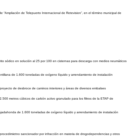
e “Ampliación de Telepuerto Internacional de Retevision”, en el término municipal de
orito sódico en solución al 25 por 100 en cisternas para descarga con medios neumáticos
ntillana de 1.600 toneladas de oxígeno líquido y arrendamiento de instalación
l proyecto de desbroce de caminos interiores y áreas de diversos embalses
2.500 metros cúbicos de carbón activo granulado para los filtros de la ETAP de
Majadahonda de 1.600 toneladas de oxígeno líquido y arrendamiento de instalación
e procedimietno sancionador por infracción en materia de drogodependencias y otros