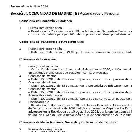
Jueves 08 de Abril de 2010
Sección:
I. COMUNIDAD DE MADRID
| B) Autoridades y Personal
Consejería de Economía y Hacienda
1
Puesto libre designación
– Resolución de 2 de marzo de 2010, de la Dirección General de Gestió
convocatoria pública para provisión de un puesto de trabajo por el sistema
Consejería de Transportes e Infraestructuras
2
Puesto libre designación
– Orden de 23 de marzo de 2010, por la que se convoca un puesto de trabaj
Consejería de Educación
3
Cese y nombramiento
– Corrección de errores del Acuerdo de 4 de marzo de 2010, del Consejo d
fundaciones o empresas que colaboren con la Universidad
4
Concurso de méritos
– Orden 1556/2010, de 22 de marzo, por la que se convocan puestos de tra
5
Concurso de méritos
– Orden 1557/2010, de 22 de marzo, de la Consejería de Educación, por la
6
Concurso de méritos
– Orden 1558/2010, de 22 de marzo, por la que se convocan puestos de tra
7
Puesto libre designación
– Orden 1559/2010, de 22 de marzo, por la que se convoca un puesto de tra
8
Emplazamiento
– Resolución de 3 de marzo de 2010, del Director General de Recursos Huma
de fecha 1 de septiembre de 2008 del Viceconsejero de Organización Educati
advertidos en la Resolución de 10 de abril de 2008, por la que se aprueba l
figuran en el Anexo II de la Resolución de 11 de septiembre de 2005 y que
Consejería de Medio Ambiente, Vivienda y Ordenación del Territorio
9
Puesto libre designación