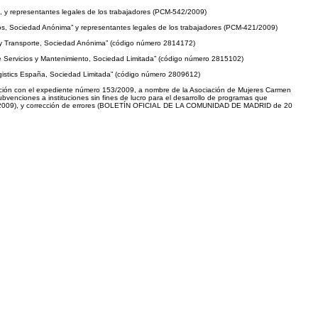
, y representantes legales de los trabajadores (PCM-542/2009)
ios, Sociedad Anónima” y representantes legales de los trabajadores (PCM-421/2009)
ng y Transporte, Sociedad Anónima” (código número 2814172)
 de Servicios y Mantenimiento, Sociedad Limitada” (código número 2815102)
Logistics España, Sociedad Limitada” (código número 2809612)
relación con el expediente número 153/2009, a nombre de la Asociación de Mujeres Carmen
bvenciones a instituciones sin fines de lucro para el desarrollo de programas que
 2009), y corrección de errores (BOLETÍN OFICIAL DE LA COMUNIDAD DE MADRID de 20