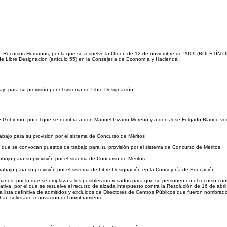
n de Recursos Humanos, por la que se resuelve la Orden de 12 de noviembre de 2009 (BOLETÍ
 de Libre Designación (artículo 55) en la Consejería de Economía y Hacienda
o para su provisión por el sistema de Libre Designación
e Gobierno, por el que se nombra a don Manuel Pizarro Moreno y a don José Folgado Blanco voc
bajo para su provisión por el sistema de Concurso de Méritos
 que se convocan puestos de trabajo para su provisión por el sistema de Concurso de Méritos
bajo para su provisión por el sistema de Concurso de Méritos
bajo para su provisión por el sistema de Libre Designación en la Consejería de Educación
nos, por la que se emplaza a los posibles interesados para que se personen en el recurso cont
va, por el que se resuelve el recurso de alzada interpuesto contra la Resolución de 16 de abri
a lista definitiva de admitidos y excluidos de Directores de Centros Públicos que fueron nombrad
 han solicitado renovación del nombramiento