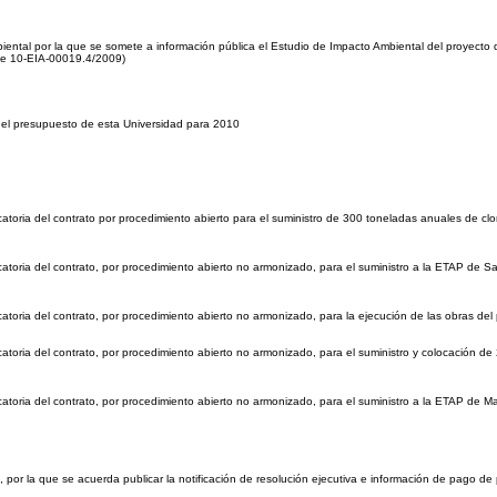
ental por la que se somete a información pública el Estudio de Impacto Ambiental del proyecto d
te 10-EIA-00019.4/2009)
 el presupuesto de esta Universidad para 2010
toria del contrato por procedimiento abierto para el suministro de 300 toneladas anuales de cl
toria del contrato, por procedimiento abierto no armonizado, para el suministro a la ETAP de Sa
toria del contrato, por procedimiento abierto no armonizado, para la ejecución de las obras de
toria del contrato, por procedimiento abierto no armonizado, para el suministro y colocación de 
atoria del contrato, por procedimiento abierto no armonizado, para el suministro a la ETAP de 
 por la que se acuerda publicar la notificación de resolución ejecutiva e información de pago d