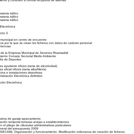
miento y conexión a central receptora de alarmas
teria tráfico
teria tráfico
teria tráfico
Electrónica
ctor 3
 municipal en centro de encuentro
a por la que se crean los ficheros con datos de carácter personal
etencias
 de la Empresa Municipal de Servicios Rivamadrid
miento Consejo Sectorial Medio Ambiente
lía de Deportes
a ayudante oficios (rama de electricidad)
oficial oficios (rama albañilería)
cina e instalaciones deportivas
tración Electrónica definitivo
ción Electrónica
ladora de garaje-aparcamiento
zación temporal terrazas anejas a establecimientos
n el pliego de cláusulas administrativas particulares
neral del presupuesto 2009
SECAM). Organización y funcionamiento. Modificación ordenanza de creación de ficheros