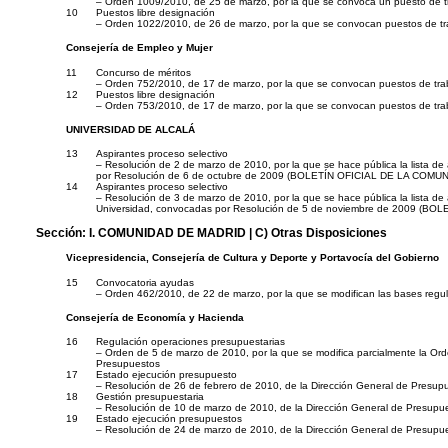
– Orden 1009/2010, de 25 de marzo, por la que se convoca un puesto de tra
10
Puestos libre designación
– Orden 1022/2010, de 26 de marzo, por la que se convocan puestos de trab
Consejería de Empleo y Mujer
11
Concurso de méritos
– Orden 752/2010, de 17 de marzo, por la que se convocan puestos de trab
12
Puestos libre designación
– Orden 753/2010, de 17 de marzo, por la que se convocan puestos de traba
UNIVERSIDAD DE ALCALÁ
13
Aspirantes proceso selectivo
– Resolución de 2 de marzo de 2010, por la que se hace pública la lista de 
por Resolución de 6 de octubre de 2009 (BOLETÍN OFICIAL DE LA COMU
14
Aspirantes proceso selectivo
– Resolución de 3 de marzo de 2010, por la que se hace pública la lista de a
Universidad, convocadas por Resolución de 5 de noviembre de 2009 (B
Sección:
I. COMUNIDAD DE MADRID
| C) Otras Disposiciones
Vicepresidencia, Consejería de Cultura y Deporte y Portavocía del Gobierno
15
Convocatoria ayudas
– Orden 462/2010, de 22 de marzo, por la que se modifican las bases regula
Consejería de Economía y Hacienda
16
Regulación operaciones presupuestarias
– Orden de 5 de marzo de 2010, por la que se modifica parcialmente la Ord
Presupuestos
17
Estado ejecución presupuesto
– Resolución de 26 de febrero de 2010, de la Dirección General de Presupu
18
Gestión presupuestaria
– Resolución de 10 de marzo de 2010, de la Dirección General de Presupues
19
Estado ejecución presupuestos
– Resolución de 24 de marzo de 2010, de la Dirección General de Presupues