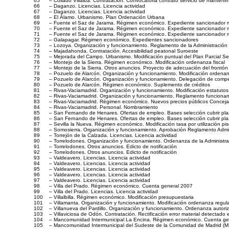
65
– Collado Villalba. Contratación. Convocatoria contrato servicio de manteni
66
– Daganzo. Licencias. Licencia actividad
67
– Daganzo. Licencias. Licencia actividad
68
– El Álamo. Urbanismo. Plan Ordenación Urbana
69
– Fuente el Saz de Jarama. Régimen económico. Expediente sancionador ma
70
– Fuente el Saz de Jarama. Régimen económico. Expediente sancionador ma
71
– Fuente el Saz de Jarama. Régimen económico. Expediente sancionador ma
72
– Galapagar. Régimen económico. Expedientes sancionadores
73
– Lozoya. Organización y funcionamiento. Reglamento de la Administración 
74
– Majadahonda. Contratación. Accesibilidad peatonal Suroeste
75
– Mejorada del Campo. Urbanismo. Modificación puntual del Plan Parcial Se
76
– Montejo de la Sierra. Régimen económico. Modificación ordenanza fiscal
77
– Montejo de la Sierra. Otros anuncios. Proyecto de adecuación del frontón
78
– Pozuelo de Alarcón. Organización y funcionamiento. Modificación ordenanz
79
– Pozuelo de Alarcón. Organización y funcionamiento. Delegación de comp
80
– Pozuelo de Alarcón. Régimen económico. Suplemento de créditos
81
– Rivas-Vaciamadrid. Organización y funcionamiento. Modificación estatutos
82
– Rivas-Vaciamadrid. Organización y funcionamiento. Reglamento funciona
83
– Rivas-Vaciamadrid. Régimen económico. Nuevos precios públicos Conceja
84
– Rivas-Vaciamadrid. Personal. Nombramiento
85
– San Fernando de Henares. Ofertas de empleo. Bases selección cubrir plaz
86
– San Fernando de Henares. Ofertas de empleo. Bases selección cubrir plaza 
87
– Sevilla la Nueva. Régimen económico. Modificación tasa por utilización pis
88
– Somosierra. Organización y funcionamiento. Aprobación Reglamento Adminis
89
– Torrejón de la Calzada. Licencias. Licencia actividad
90
– Torrelodones. Organización y funcionamiento. Ordenanza de la Administra
91
– Torrelodones. Otros anuncios. Edicto de notificación
92
– Torrelodones. Otros anuncios. Edicto de notificación
93
– Valdeavero. Licencias. Licencia actividad
94
– Valdeavero. Licencias. Licencia actividad
95
– Valdeavero. Licencias. Licencia actividad
96
– Valdeavero. Licencias. Licencia actividad
97
– Valdeavero. Licencias. Licencia actividad
98
– Villa del Prado. Régimen económico. Cuenta general 2007
99
– Villa del Prado. Licencias. Licencia actividad
100
– Villalbilla. Régimen económico. Modificación presupuestaria
101
– Villamanta. Organización y funcionamiento. Modificación ordenanza regu
102
– Villanueva del Pardillo. Organización y funcionamiento. Ordenanza autori
103
– Villaviciosa de Odón. Contratación. Rectificación error material detectado e
104
– Mancomunidad Intermunicipal La Encina. Régimen económico. Cuenta ge
105
– Mancomunidad Intermunicipal del Sudeste de la Comunidad de Madrid (MI