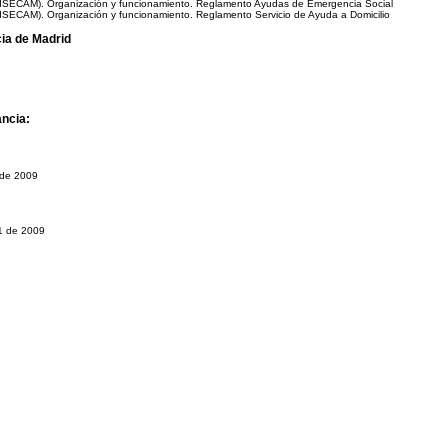
MISECAM). Organización y funcionamiento. Reglamento Ayudas de Emergencia Social
SECAM). Organización y funcionamiento. Reglamento Servicio de Ayuda a Domicilio
cia de Madrid
ancia:
 de 2009
71 de 2009