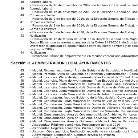
38
Acuerdo laboral
– Resolución de 16 de noviembre de 2009, de la Dirección General de Traba
39
Acuerdo laboral
– Resolución de 16 de noviembre de 2009, de la Dirección General de Traba
40
Convenio colectivo
– Resolución de 2 de febrero de 2010, de la Dirección General de Trabajo,
41
Convenio colectivo
– Resolución de 2 de febrero de 2010, de la Dirección General de Trabajo, 
42
Convenio colectivo
– Resolución de 5 de febrero de 2010, de la Dirección General de Trabajo,
43
Notificación
– Resolución de 16 de febrero de 2010, de la Directora General de la Mujer
García Bloise, que se tramita al amparo de la Orden 1425/2009, de 3 de juni
favorezcan la igualdad de oportunidades entre mujeres y hombres y se
de julio de 2009)
44
Notificación
– Notificación trámite de emplazamiento en recurso contencioso-administrati
Sección:
III. ADMINISTRACIÓN LOCAL AYUNTAMIENTOS
45
– Madrid. Régimen económico. Área de Gobierno de Seguridad y Movilidad.
46
– Madrid. Personal. Área de Gobierno de Hacienda y Administración Pública.
47
– Madrid. Licencias. Pleno del Ayuntamiento. Plan Especial de Control Urban
48
– Madrid. Licencias. Pleno del Ayuntamiento. Plan Especial de Control Urban
49
– Madrid. Licencias. Junta Municipal de Distrito de Ciudad Lineal. Licencia a
50
– Madrid. Licencias. Junta Municipal de Distrito de Puente de Vallecas. Lice
51
– Madrid. Licencias. Junta Municipal de Distrito de Retiro. Licencia actividad
52
– Madrid. Licencias. Junta Municipal de Distrito de Tetuán. Licencia activida
53
– Madrid. Contratación. Área de Gobierno de la Vicealcaldía. Convocatoria 
54
– Madrid. Contratación. Junta Municipal de Distrito de Villa de Vallecas. Co
55
– Madrid. Contratación. Junta Municipal de Distrito de Villavarde. Convocat
56
– Madrid. Contratación. Junta Municipal de Distrito de Villaverde. Gestión E
57
– Madrid. Contratación. Junta Municipal de Ditrito de Villaverde. Convocatori
58
– Madrid. Otros anuncios. Área de Gobierno de Medio Ambiente. Vehículo
59
– Madrid. Otros anuncios. Área de Gobierno de Medio Ambiente. Vehículo
60
– Madrid. Otros anuncios. Área de Gobierno de Medio Ambiente. Vehículo
61
– Alcobendas. Régimen económico. Presupuesto general 2010
62
– Alcobendas. Régimen económico. Precio público curso informática
63
– Alcorcón. Otros anuncios. Notificación expediente sancionador por infracc
64
– Arroyomolinos. Contratación. Contrato servicio de limpieza