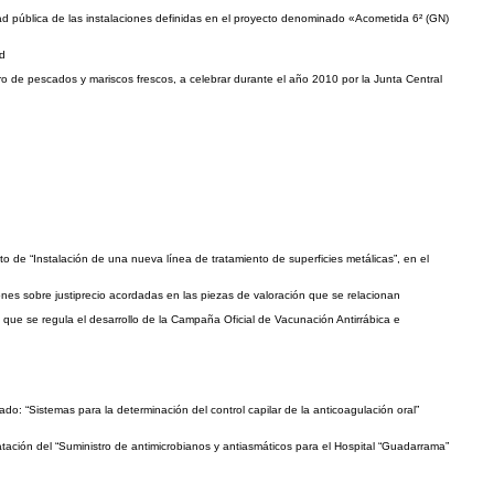
dad pública de las instalaciones definidas en el proyecto denominado «Acometida 6² (GN)
id
ro de pescados y mariscos frescos, a celebrar durante el año 2010 por la Junta Central
 de “Instalación de una nueva línea de tratamiento de superficies metálicas”, en el
ones sobre justiprecio acordadas en las piezas de valoración que se relacionan
 que se regula el desarrollo de la Campaña Oficial de Vacunación Antirrábica e
: “Sistemas para la determinación del control capilar de la anticoagulación oral”
tación del “Suministro de antimicrobianos y antiasmáticos para el Hospital “Guadarrama”