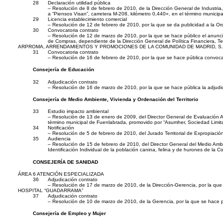
28
Declaración utilidad pública
– Resolución de 8 de febrero de 2010, de la Dirección General de Industria,
a “Piensos Visan”, carretera M-208, kilómetro 0,440», en el término municip
29
Licencia establecimiento comercial
– Resolución de 12 de febrero de 2010, por la que se da publicidad a la 
30
Convocatoria contrato
– Resolución de 12 de marzo de 2010, por la que se hace público el anuncio 
de Compras, dependiente de la Dirección General de Política Financiera, Te
ARPROMA, ARRENDAMIENTOS Y PROMOCIONES DE LA COMUNIDAD DE MADRID, S. 
31
Convocatoria contrato
– Resolución de 16 de febrero de 2010, por la que se hace pública convoca
Consejería de Educación
32
Adjudicación contrato
– Resolución de 16 de marzo de 2010, por la que se hace pública la adjudicac
Consejería de Medio Ambiente, Vivienda y Ordenación del Territorio
33
Estudio impacto ambiental
– Resolución de 13 de enero de 2009, del Director General de Evaluación Am
término municipal de Fuenlabrada, promovido por “Asumher, Sociedad Limit
34
Notificación
– Resolución de 5 de febrero de 2010, del Jurado Territorial de Expropiació
35
Audiencia
– Resolución de 15 de febrero de 2010, del Director General del Medio Ambie
Identificación Individual de la población canina, felina y de hurones de l
CONSEJERÍA DE SANIDAD
ÁREA 6 ATENCIÓN ESPECIALIZADA
36
Adjudicación contrato
– Resolución de 17 de marzo de 2010, de la Dirección-Gerencia, por la que 
HOSPITAL “GUADARRAMA”
37
Adjudicación contrato
– Resolución de 10 de marzo de 2010, de la Gerencia, por la que se hace pú
Consejería de Empleo y Mujer