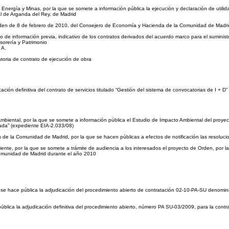
 Energía y Minas, por la que se somete a información pública la ejecución y declaración de utili
al de Arganda del Rey, de Madrid
Orden de 8 de febrero de 2010, del Consejero de Economía y Hacienda de la Comunidad de Madr
de información previa, indicativo de los contratos derivados del acuerdo marco para el suminist
sorería y Patrimonio
A.
toria de contrato de ejecución de obra
ión definitiva del contrato de servicios titulado “Gestión del sistema de convocatorias de I + D”
biental, por la que se somete a información pública el Estudio de Impacto Ambiental del proyecto
ada” (expediente EIA-2.033/08)
n de la Comunidad de Madrid, por la que se hacen públicas a efectos de notificación las resoluci
nte, por la que se somete a trámite de audiencia a los interesados el proyecto de Orden, por la
a Comunidad de Madrid durante el año 2010
se hace pública la adjudicación del procedimiento abierto de contratación 02-10-PA-SU denominado
blica la adjudicación definitiva del procedimiento abierto, número PA SU-03/2009, para la contra