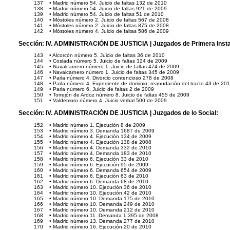
137
• Madrid número 54. Juicio de faltas 132 de 2010
138
• Madrid número 54. Juicio de faltas 921 de 2009
139
• Madrid número 54. Juicio de faltas 51 de 2010
140
• Móstoles número 2. Juicio de faltas 567 de 2008
141
• Móstoles número 2. Juicio de faltas 875 de 2008
142
• Móstoles número 4. Juicio de faltas 586 de 2009
Sección:
IV. ADMINISTRACIÓN DE JUSTICIA
| Juzgados de Primera Insta
143
• Alcorcón número 5. Juicio de faltas 36 de 2010
144
• Coslada número 5. Juicio de faltas 324 de 2009
145
• Navalcarnero número 1. Juicio de faltas 474 de 2009
146
• Navalcarnero número 1. Juicio de faltas 345 de 2009
147
• Parla número 4. Divorcio contencioso 278 de 2008
148
• Parla número 4. Expediente de dominio, reanudación del tracto 43 de 20
149
• Parla número 6. Juicio de faltas 2 de 2009
150
• Torrejón de Ardoz número 8. Juicio de faltas 455 de 2009
151
• Valdemoro número 4. Juicio verbal 500 de 2009
Sección:
IV. ADMINISTRACIÓN DE JUSTICIA
| Juzgados de lo Social:
152
• Madrid número 1. Ejecución 8 de 2009
153
• Madrid número 3. Demanda 1687 de 2009
154
• Madrid número 4. Ejecución 134 de 2009
155
• Madrid número 4. Ejecución 138 de 2008
156
• Madrid número 4. Demanda 332 de 2010
157
• Madrid número 4. Demanda 183 de 2010
158
• Madrid número 6. Ejecución 33 de 2010
159
• Madrid número 6. Ejecución 95 de 2009
160
• Madrid número 6. Demanda 654 de 2009
161
• Madrid número 6. Ejecución 63 de 2010
162
• Madrid número 6. Demanda 68 de 2010
163
• Madrid número 10. Ejecución 36 de 2010
164
• Madrid número 10. Ejecución 42 de 2010
165
• Madrid número 10. Demanda 175 de 2010
166
• Madrid número 10. Demanda 249 de 2010
167
• Madrid número 10. Demanda 212 de 2010
168
• Madrid número 11. Demanda 1.395 de 2008
169
• Madrid número 13. Demanda 277 de 2010
170
• Madrid número 16. Ejecución 20 de 2010