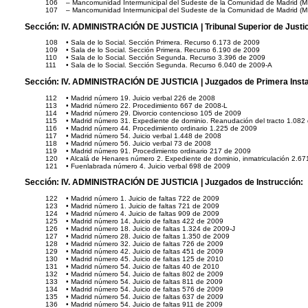
106
– Mancomunidad Intermunicipal del Sudeste de la Comunidad de Madrid (
107
– Mancomunidad Intermunicipal del Sudeste de la Comunidad de Madrid (MI
Sección:
IV. ADMINISTRACIÓN DE JUSTICIA
| Tribunal Superior de Justi
108
• Sala de lo Social. Sección Primera. Recurso 6.173 de 2009
109
• Sala de lo Social. Sección Primera. Recurso 6.190 de 2009
110
• Sala de lo Social. Sección Segunda. Recurso 3.396 de 2009
111
• Sala de lo Social. Sección Segunda. Recurso 6.040 de 2009-A
Sección:
IV. ADMINISTRACIÓN DE JUSTICIA
| Juzgados de Primera Inst
112
• Madrid número 19. Juicio verbal 226 de 2008
113
• Madrid número 22. Procedimiento 667 de 2008-L
114
• Madrid número 29. Divorcio contencioso 105 de 2009
115
• Madrid número 31. Expediente de dominio. Reanudación del tracto 1.082
116
• Madrid número 44. Procedimiento ordinario 1.225 de 2009
117
• Madrid número 54. Juicio verbal 1.448 de 2008
118
• Madrid número 56. Juicio verbal 73 de 2008
119
• Madrid número 91. Procedimiento ordinario 217 de 2009
120
• Alcalá de Henares número 2. Expediente de dominio, inmatriculación 2.6
121
• Fuenlabrada número 4. Juicio verbal 698 de 2009
Sección:
IV. ADMINISTRACIÓN DE JUSTICIA
| Juzgados de Instrucción:
122
• Madrid número 1. Juicio de faltas 722 de 2009
123
• Madrid número 1. Juicio de faltas 721 de 2009
124
• Madrid número 4. Juicio de faltas 909 de 2009
125
• Madrid número 14. Juicio de faltas 422 de 2009
126
• Madrid número 18. Juicio de faltas 1.324 de 2009-J
127
• Madrid número 28. Juicio de faltas 1.350 de 2009
128
• Madrid número 32. Juicio de faltas 726 de 2009
129
• Madrid número 42. Juicio de faltas 451 de 2009
130
• Madrid número 45. Juicio de faltas 125 de 2010
131
• Madrid número 54. Juicio de faltas 40 de 2010
132
• Madrid número 54. Juicio de faltas 802 de 2009
133
• Madrid número 54. Juicio de faltas 811 de 2009
134
• Madrid número 54. Juicio de faltas 576 de 2009
135
• Madrid número 54. Juicio de faltas 637 de 2009
136
• Madrid número 54. Juicio de faltas 911 de 2009