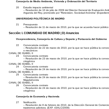
Consejería de Medio Ambiente, Vivienda y Ordenación del Territorio
20
Estudio impacto ambiental
– Resolución de 10 de julio de 2009 del Director General de Evaluación Ambi
Arganda del Rey, promovido por “Retevision, Sociedad Anónima” (Expedien
UNIVERSIDAD POLITÉCNICA DE MADRID
21
Presupuesto
– Resolución de 11 de marzo de 2010, por la que se acuerda hacer público
Sección:
I. COMUNIDAD DE MADRID
| D) Anuncios
Vicepresidencia, Consejería de Cultura y Deporte y Portavocía del Gobierno
22
Convocatoria contrato
– Resolución de 22 de marzo de 2010, por la que se hace pública la convoca
o mecánicos
CANAL DE ISABEL II
23
Convocatoria contrato
– Resolución de 23 de marzo de 2010, por la que se hace pública la convoca
criogénica
CANAL DE ISABEL II
24
Convocatoria contrato
– Resolución de 24 de marzo de 2010, por la que se hace pública la convoca
CANAL DE ISABEL II
25
Convocatoria contrato
– Resolución de 24 de marzo de 2010, por la que se hace pública la convoca
Majadahonda
CANAL DE ISABEL II
26
Convocatoria contrato
– Resolución de 24 de marzo de 2010, por la que se hace pública la convoc
criogénica
Consejería de Economía y Hacienda
27
Notificación
– Resolución de 8 de febrero de 2010, de la Dirección General de Comercio,
trastrornos adictivos. (EXP. 43ALC/2009)