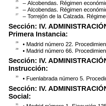
25
– Alcobendas. Régimen económic
26
– Alcobendas. Régimen económico
27
– Torrejón de la Calzada. Régim
Sección:
IV. ADMINISTRACIÓ
Primera Instancia:
28
• Madrid número 22. Procedimie
29
• Madrid número 66. Procedimie
Sección:
IV. ADMINISTRACIÓ
Instrucción:
30
• Fuenlabrada número 5. Proced
Sección:
IV. ADMINISTRACIÓ
Social:
31