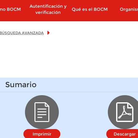
Autentificación y
imo BOCM
Qué es el BOCM
Organi
verificación
BÚSQUEDA AVANZADA
Sumario
Imprimir
Descargar