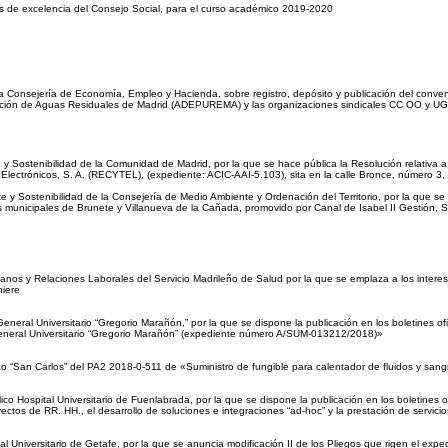
as de excelencia del Consejo Social, para el curso académico 2019-2020
la Consejería de Economía, Empleo y Hacienda, sobre registro, depósito y publicación del conve
ración de Aguas Residuales de Madrid (ADEPUREMA) y las organizaciones sindicales CC OO y 
y Sostenibilidad de la Comunidad de Madrid, por la que se hace pública la Resolución relativa a 
y Electrónicos, S. A. (RECYTEL), (expediente: ACIC-AAI-5.103), sita en la calle Bronce, número 3
 y Sostenibilidad de la Consejería de Medio Ambiente y Ordenación del Territorio, por la que se
 municipales de Brunete y Villanueva de la Cañada, promovido por Canal de Isabel II Gestión, 
anos y Relaciones Laborales del Servicio Madrileño de Salud por la que se emplaza a los intere
niere
neral Universitario “Gregorio Marañón,” por la que se dispone la publicación en los boletines ofici
 General Universitario “Gregorio Marañón” (expediente número A/SUM-013212/2018)»
ico “San Carlos” del PA2 2018-0-511 de «Suministro de fungible para calentador de fluidos y sangr
o Hospital Universitario de Fuenlabrada, por la que se dispone la publicación en los boletines ofic
oyectos de RR. HH., el desarrollo de soluciones e integraciones “ad-hoc” y la prestación de servic
al Universitario de Getafe, por la que se anuncia modificación II de los Pliegos que rigen el exp