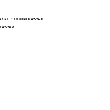
ión a la TTP» (expediente 6011900112)
 6011900119)