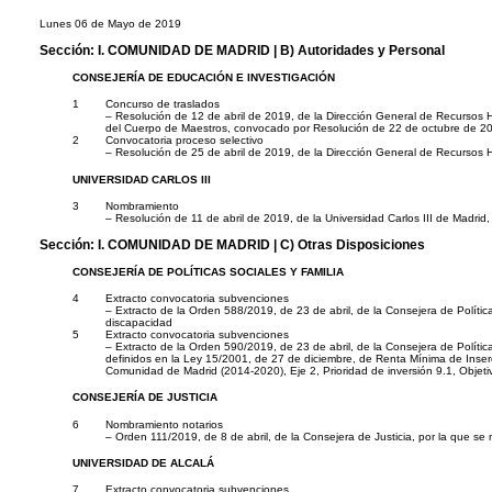
Lunes 06 de Mayo de 2019
Sección:
I. COMUNIDAD DE MADRID
| B) Autoridades y Personal
CONSEJERÍA DE EDUCACIÓN E INVESTIGACIÓN
1
Concurso de traslados
– Resolución de 12 de abril de 2019, de la Dirección General de Recursos H
del Cuerpo de Maestros, convocado por Resolución de 22 de octubre de 2
2
Convocatoria proceso selectivo
– Resolución de 25 de abril de 2019, de la Dirección General de Recursos
UNIVERSIDAD CARLOS III
3
Nombramiento
– Resolución de 11 de abril de 2019, de la Universidad Carlos III de Madri
Sección:
I. COMUNIDAD DE MADRID
| C) Otras Disposiciones
CONSEJERÍA DE POLÍTICAS SOCIALES Y FAMILIA
4
Extracto convocatoria subvenciones
– Extracto de la Orden 588/2019, de 23 de abril, de la Consejera de Políti
discapacidad
5
Extracto convocatoria subvenciones
– Extracto de la Orden 590/2019, de 23 de abril, de la Consejera de Política
definidos en la Ley 15/2001, de 27 de diciembre, de Renta Mínima de Inser
Comunidad de Madrid (2014-2020), Eje 2, Prioridad de inversión 9.1, Objeti
CONSEJERÍA DE JUSTICIA
6
Nombramiento notarios
– Orden 111/2019, de 8 de abril, de la Consejera de Justicia, por la que se
UNIVERSIDAD DE ALCALÁ
7
Extracto convocatoria subvenciones