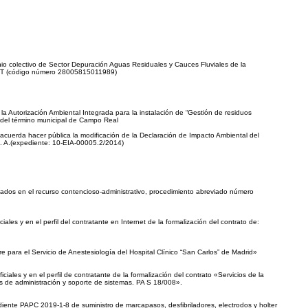
nio colectivo de Sector Depuración Aguas Residuales y Cauces Fluviales de la
UGT (código número 28005815011989)
la Autorización Ambiental Integrada para la instalación de “Gestión de residuos
, del término municipal de Campo Real
 acuerda hacer pública la modificación de la Declaración de Impacto Ambiental del
S. A.(expediente: 10-EIA-00005.2/2014)
sados en el recurso contencioso-administrativo, procedimiento abreviado número
ales y en el perfil del contratante en Internet de la formalización del contrato de:
e para el Servicio de Anestesiología del Hospital Clínico “San Carlos” de Madrid»
iales y en el perfil de contratante de la formalización del contrato «Servicios de la
ios de administración y soporte de sistemas. PA S 18/008».
ediente PAPC 2019-1-8 de suministro de marcapasos, desfibriladores, electrodos y holter