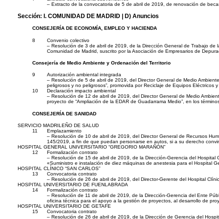
– Extracto de la convocatoria de 5 de abril de 2019, de renovación de bec
Sección:
I. COMUNIDAD DE MADRID
| D) Anuncios
CONSEJERÍA DE ECONOMÍA, EMPLEO Y HACIENDA
8
Convenio colectivo
– Resolución de 3 de abril de 2019, de la Dirección General de Trabajo de 
Comunidad de Madrid, suscrito por la Asociación de Empresarios de Depu
Consejería de Medio Ambiente y Ordenación del Territorio
9
Autorización ambiental integrada
– Resolución de 5 de abril de 2019, del Director General de Medio Ambiente 
peligrosos y no peligrosos”, promovida por Reciclaje de Equipos Eléctricos 
10
Declaración impacto ambiental
– Resolución de 12 de abril de 2019, del Director General de Medio Ambiente
proyecto de “Ampliación de la EDAR de Guadarrama Medio”, en los términos
CONSEJERÍA DE SANIDAD
SERVICIO MADRILEÑO DE SALUD
11
Emplazamiento
– Resolución de 10 de abril de 2019, del Director General de Recursos Hum
145/2019, a fin de que puedan personarse en autos, si a su derecho convi
HOSPITAL GENERAL UNIVERSITARIO “GREGORIO MARAÑÓN”
12
Formalización contrato
– Resolución de 15 de abril de 2019, de la Dirección-Gerencia del Hospital Ge
«Suministro e instalación de diez máquinas de anestesia para el Hospital
HOSPITAL CLÍNICO “SAN CARLOS”
13
Convocatoria contrato
– Resolución de 26 de abril de 2019, del Director-Gerente del Hospital Clín
HOSPITAL UNIVERSITARIO DE FUENLABRADA
14
Formalización contrato
– Resolución de 11 de abril de 2019, de la Dirección-Gerencia del Ente Públic
oficina técnica para el apoyo a la gestión de proyectos, al desarrollo de pr
HOSPITAL UNIVERSITARIO DE GETAFE
15
Convocatoria contrato
– Resolución de 26 de abril de 2019, de la Dirección de Gerencia del Hospit