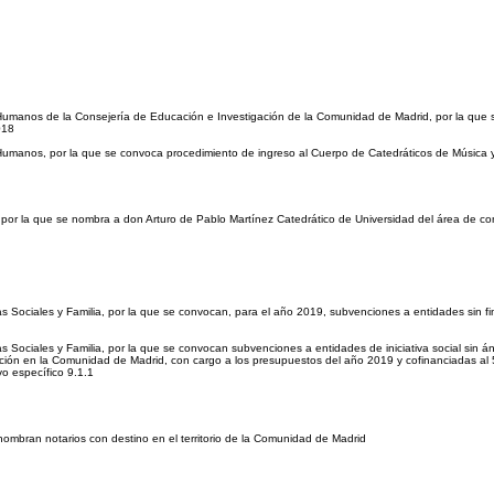
umanos de la Consejería de Educación e Investigación de la Comunidad de Madrid, por la que se 
018
 Humanos, por la que se convoca procedimiento de ingreso al Cuerpo de Catedráticos de Música 
d, por la que se nombra a don Arturo de Pablo Martínez Catedrático de Universidad del área de c
cas Sociales y Familia, por la que se convocan, para el año 2019, subvenciones a entidades sin 
s Sociales y Familia, por la que se convocan subvenciones a entidades de iniciativa social sin án
ción en la Comunidad de Madrid, con cargo a los presupuestos del año 2019 y cofinanciadas al
vo específico 9.1.1
 nombran notarios con destino en el territorio de la Comunidad de Madrid