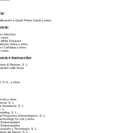
ia:
ficación a David Prieto Carral y otros
ancia:
hez Sánchez
 otros
a Mella Vázquez
lentin Velea y otros
ez Cañadas y otros
y otros
ncia e Instrucción:
ions & Resorts, S. L.
pantes calle Goya
 S. A., y otros
.
ntal y otros
onal, S. L.
 Hostelería, S. L.
. L.
ulting, S. L.
al Proyectos Odontológicos, S. L.
echnology Co Ltd y otros
s Empresariales
s Empresariales
ovación y Tecnología, S. L.
López de Hoyos, S. L.