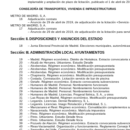
implantable y ampliación de plazo de licitación, publicado el 1 de abr
CONSEJERÍA DE TRANSPORTES, VIVIENDA E INFRAESTRUCTURAS
METRO DE MADRID, S. A.
16
Adjudicación contrato
– Anuncio de 29 de abril de 2019, de adjudicación de la licitación «Servic
METRO DE MADRID, S. A.
17
Adjudicación contrato
– Anuncio de 29 de abril de 2019, de adjudicación de la licitación para se
Sección:
II. DISPOSICIONES Y ANUNCIOS DEL ESTADO
18
– Junta Electoral Provincial de Madrid. Elecciones municipales, autonómica
Sección:
III. ADMINISTRACIÓN LOCAL AYUNTAMIENTOS
19
– Madrid. Régimen económico. Distrito de Hortaleza. Extracto convocatoria
20
– Alcalá de Henares. Urbanismo. Estudio Detalle
21
– Alcobendas. Régimen económico. Modificación presupuestaria
22
– Alcobendas. Régimen económico. Modificación presupuestaria
23
– Alcobendas. Régimen económico. Modificación presupuestaria
24
– Chapinería. Régimen económico. Modificación presupuestaria
25
– Coslada. Contratación. Licitación servicio de bar de piscina
26
– Getafe. Régimen económico. Extracto convocatoria subvenciones
27
– Humanes de Madrid. Personal. Nombramiento funcionario
28
– Humanes de Madrid. Personal. Nombramiento funcionarios
29
– Humanes de Madrid. Personal. Nombramiento funcionarios
30
– Humanes de Madrid. Licencias. Progeral Ibérica, S. A., y otros
31
– Las Rozas de Madrid. Régimen económico. Modificación presupuestaria
32
– Leganés. Licencias. Dental Residency, S. L.
33
– Leganés. Licencias. Imago Rotulación y Publicidad, S. L.
34
– Manzanares el Real. Régimen económico. Convalidación complementos sa
35
– Navacerrada. Régimen económico. Matrícula impuestos
36
– Pinto. Régimen económico. Modificación presupuestaria
37
– Pinto. Urbanismo. Estudio Detalle finca
38
– Pinto. Urbanismo. Estudio Detalle finca
39
– Pozuelo de Alarcón. Régimen económico. Extracto convocatoria subvenc
40
– Rivas-Vaciamadrid. Organización y funcionamiento. Reglamento Consejo 
41
– Serranillos del Valle. Contratación. Autorización demanial instalaciones de