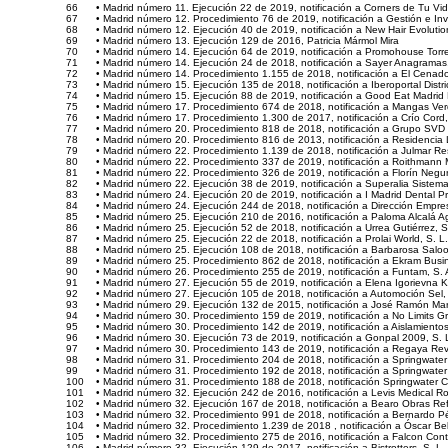
66
• Madrid número 11. Ejecución 22 de 2019, notificación a Corners de Tu Vida
67
• Madrid número 12. Procedimiento 76 de 2019, notificación a Gestión e Inv
68
• Madrid número 12. Ejecución 40 de 2019, notificación a New Hair Evolution
69
• Madrid número 13. Ejecución 129 de 2016, Patricia Mármol Mira
70
• Madrid número 14. Ejecución 64 de 2019, notificación a Promohouse Torre
71
• Madrid número 14. Ejecución 24 de 2018, notificación a Sayer Anagramas, 
72
• Madrid número 14. Procedimiento 1.155 de 2018, notificación a El Cenado
73
• Madrid número 15. Ejecución 135 de 2018, notificación a Iberoportal Distri
74
• Madrid número 15. Ejecución 88 de 2019, notificación a Good Eat Madrid N
75
• Madrid número 17. Procedimiento 674 de 2018, notificación a Mangas Ver
76
• Madrid número 17. Procedimiento 1.300 de 2017, notificación a Crío Cord, 
77
• Madrid número 20. Procedimiento 818 de 2018, notificación a Grupo SVD O
78
• Madrid número 20. Procedimiento 816 de 2013, notificación a Residencia
79
• Madrid número 22. Procedimiento 1.139 de 2018, notificación a Julmar Res
80
• Madrid número 22. Procedimiento 337 de 2019, notificación a Roithmann 
81
• Madrid número 22. Procedimiento 326 de 2019, notificación a Florín Negu
82
• Madrid número 22. Ejecución 38 de 2019, notificación a Superalia Sistema
83
• Madrid número 24. Ejecución 20 de 2019, notificación a I Madrid Dental P
84
• Madrid número 24. Ejecución 244 de 2018, notificación a Dirección Empres
85
• Madrid número 25. Ejecución 210 de 2016, notificación a Paloma Alcalá 
86
• Madrid número 25. Ejecución 52 de 2018, notificación a Urrea Gutiérrez, S
87
• Madrid número 25. Ejecución 22 de 2018, notificación a Prolai World, S. L.
88
• Madrid número 25. Ejecución 108 de 2018, notificación a Barbarosa Saloo
89
• Madrid número 25. Procedimiento 862 de 2018, notificación a Ekram Busin
90
• Madrid número 26. Procedimiento 255 de 2019, notificación a Funtam, S. 
91
• Madrid número 27. Ejecución 55 de 2019, notificación a Elena Igorievna 
92
• Madrid número 27. Ejecución 105 de 2018, notificación a Automoción Sel, 
93
• Madrid número 29. Ejecución 132 de 2015, notificación a José Ramón Ma
94
• Madrid número 30. Procedimiento 159 de 2019, notificación a No Limits Gr
95
• Madrid número 30. Procedimiento 142 de 2019, notificación a Aislamientos
96
• Madrid número 30. Ejecución 73 de 2019, notificación a Gonpal 2009, S. 
97
• Madrid número 30. Procedimiento 143 de 2019, notificación a Regaya Revo
98
• Madrid número 31. Procedimiento 204 de 2018, notificación a Springwater 
99
• Madrid número 31. Procedimiento 192 de 2018, notificación a Springwater 
100
• Madrid número 31. Procedimiento 188 de 2018, notificación Springwater Ca
101
• Madrid número 32. Ejecución 242 de 2016, notificación a Levis Medical R
102
• Madrid número 32. Ejecución 167 de 2018, notificación a Bearo Obras Ref
103
• Madrid número 32. Procedimiento 991 de 2018, notificación a Bernardo P
104
• Madrid número 32. Procedimiento 1.239 de 2018 , notificación a Óscar Bel
105
• Madrid número 32. Procedimiento 275 de 2016, notificación a Falcon Cont
106
• Madrid número 32. Ejecución 129 de 2017, notificación a Bistrotters, S. L.