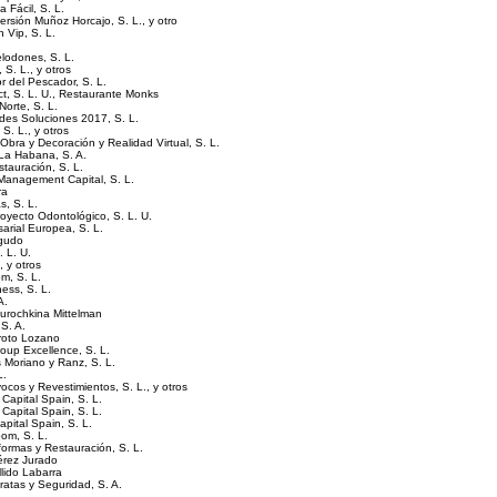
 Fácil, S. L.
ersión Muñoz Horcajo, S. L., y otro
 Vip, S. L.
lodones, S. L.
S. L., y otros
r del Pescador, S. L.
ct, S. L. U., Restaurante Monks
orte, S. L.
des Soluciones 2017, S. L.
S. L., y otros
bra y Decoración y Realidad Virtual, S. L.
 La Habana, S. A.
tauración, S. L.
Management Capital, S. L.
ra
s, S. L.
royecto Odontológico, S. L. U.
arial Europea, S. L.
Agudo
. L. U.
, y otros
m, S. L.
ess, S. L.
A.
Kurochkina Mittelman
S. A.
roto Lozano
oup Excellence, S. L.
 Moriano y Ranz, S. L.
L.
cos y Revestimientos, S. L., y otros
Capital Spain, S. L.
Capital Spain, S. L.
pital Spain, S. L.
oom, S. L.
ormas y Restauración, S. L.
érez Jurado
lido Labarra
ratas y Seguridad, S. A.