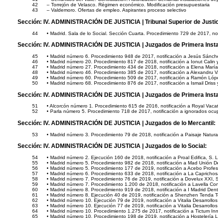
42
– Torrejón de Velasco. Régimen económico. Modificación presupuestaria
43
– Valdemoro. Ofertas de empleo. Aspirantes proceso selectivo
Sección:
IV. ADMINISTRACIÓN DE JUSTICIA
| Tribunal Superior de Justic
44
• Madrid. Sala de lo Social. Sección Cuarta. Procedimiento 729 de 2017, noti
Sección:
IV. ADMINISTRACIÓN DE JUSTICIA
| Juzgados de Primera Inst
45
• Madrid número 6. Procedimiento 948 de 2017, notificación a Jesús Sánc
46
• Madrid número 20. Procedimiento 817 de 2018, notificación a Ionut Calin y
47
• Madrid número 27. Procedimiento 434 de 2018, notificación a Elena Marí
48
• Madrid número 46. Procedimiento 385 de 2017, notificación a Alexandru Va
49
• Madrid número 60. Procedimiento 509 de 2017, notificación a Ramón Lóp
50
• Madrid número 68. Procedimiento 876 de 2017, notificación a Ismail Driss 
Sección:
IV. ADMINISTRACIÓN DE JUSTICIA
| Juzgados de Primera Insta
51
• Alcorcón número 1. Procedimiento 615 de 2016, notificación a Royal Vacat
52
• Parla número 5. Procedimiento 718 de 2017, notificación a ignorados ocu
Sección:
IV. ADMINISTRACIÓN DE JUSTICIA
| Juzgados de lo Mercantil:
53
• Madrid número 3. Procedimiento 79 de 2018, notificación a Paisaje Natural,
Sección:
IV. ADMINISTRACIÓN DE JUSTICIA
| Juzgados de lo Social:
54
• Madrid número 2. Ejecución 160 de 2018, notificación a Proal Edifica, S. L
55
• Madrid número 5. Procedimiento 982 de 2018, notificación a Mad Unión De
56
• Madrid número 5. Procedimiento 177 de 2019, notificación a Acebo Profesi
57
• Madrid número 6. Procedimiento 633 de 2018, notificación a La Caprichosa
58
• Madrid número 7. Procedimiento 76 de 2019, notificación a Dovelux XXI, S
59
• Madrid número 7. Procedimiento 1.200 de 2018, notificación a Lavella Cons
60
• Madrid número 8. Procedimiento 919 de 2018, notificación a I Madrid Dent
61
• Madrid número 8. Ejecución 40 de 2019, notificación a Shenzhen Tenda T
62
• Madrid número 10. Ejecución 79 de 2019, notificación a Vitalia Desarrollo
63
• Madrid número 10. Ejecución 77 de 2019, notificación a Vitalia Desarrollo
64
• Madrid número 10. Procedimiento 1.275 de 2017, notificación a Tictum Inn
65
• Madrid número 10. Procedimiento 198 de 2019, notificación a Hostelería 