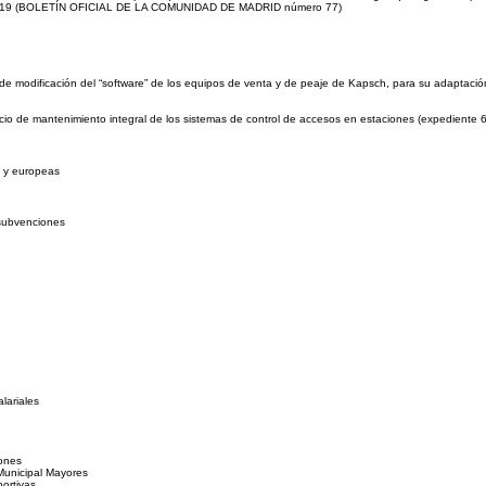
il de 2019 (BOLETÍN OFICIAL DE LA COMUNIDAD DE MADRID número 77)
io de modificación del “software” de los equipos de venta y de peaje de Kapsch, para su adaptac
rvicio de mantenimiento integral de los sistemas de control de accesos en estaciones (expediente
s y europeas
 subvenciones
lariales
iones
Municipal Mayores
portivas