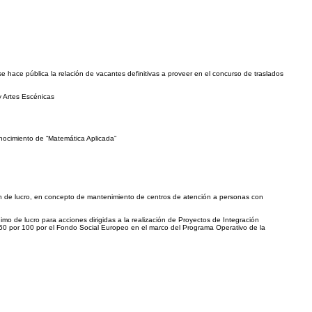
hace pública la relación de vacantes definitivas a proveer en el concurso de traslados
y Artes Escénicas
onocimiento de “Matemática Aplicada”
fin de lucro, en concepto de mantenimiento de centros de atención a personas con
imo de lucro para acciones dirigidas a la realización de Proyectos de Integración
 50 por 100 por el Fondo Social Europeo en el marco del Programa Operativo de la